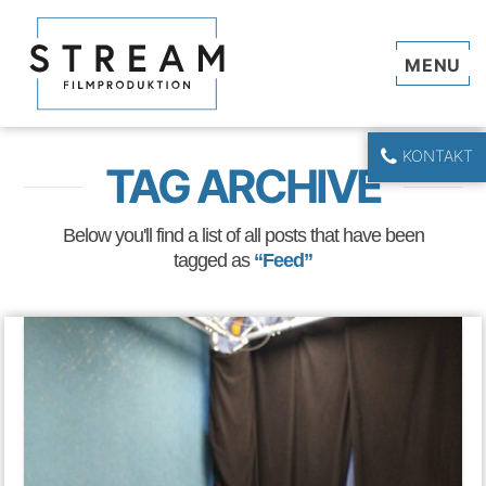
Navi
KONTAKT
TAG ARCHIVE
Below you'll find a list of all posts that have been
tagged as
“Feed”