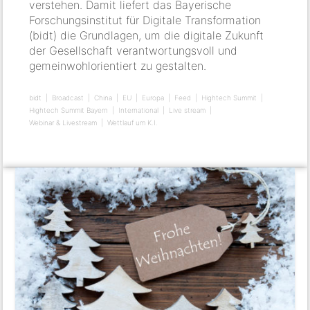
verstehen. Damit liefert das Bayerische
Forschungsinstitut für Digitale Transformation
(bidt) die Grundlagen, um die digitale Zukunft
der Gesellschaft verantwortungsvoll und
gemeinwohlorientiert zu gestalten.
bidt
Broadcast
China
EU
Europa
Feed
Hightech Summit
Hightech Summit Bayern
International
Live stream
Webinar & Livestream
Wettlauf um K.I.