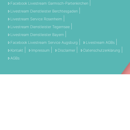
Facebook Livestream Garmisch-Partenkirchen
Livestream Dienstleister Berchtesgaden
Livestream Service Rosenheim
Livestream Dienstleister Tegernsee
Livestream Dienstleister Bayern
Facebook Livestream Service Augsburg
Livestream AGBs
Kontakt
Impressum
Disclaimer
Datenschutzerklärung
AGBs
THEMEN:
360 Grad
Allgemein
Engagement
Event
Filmschnitt
Livestream
Referenz
Social Media
Technik
Tipps & Tricks
Video