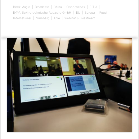
Black Magic
Broadcast
China
Cisco webex
E-T-A
E-T-A Elektrotechnische Apparate GmbH
EU
Europa
Feed
International
Nürnberg
USA
Webinar & Livestream