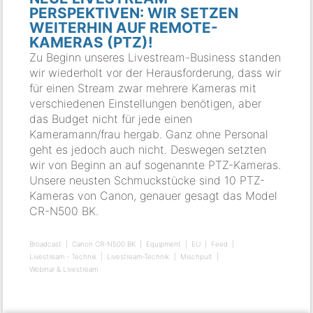
PERSPEKTIVEN: WIR SETZEN
WEITERHIN AUF REMOTE-
KAMERAS (PTZ)!
Zu Beginn unseres Livestream-Business standen
wir wiederholt vor der Herausforderung, dass wir
für einen Stream zwar mehrere Kameras mit
verschiedenen Einstellungen benötigen, aber
das Budget nicht für jede einen
Kameramann/frau hergab. Ganz ohne Personal
geht es jedoch auch nicht. Deswegen setzten
wir von Beginn an auf sogenannte PTZ-Kameras.
Unsere neusten Schmuckstücke sind 10 PTZ-
Kameras von Canon, genauer gesagt das Model
CR-N500 BK.
Broadcast
Canon CR-N500 BK
Equipment
EU
Feed
Livestream - Technik
Livestream-Technik
Mischpult
Webinar & Livestream