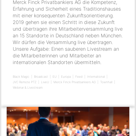
Merck Finck Privatbankiers AG die Kompetenz,
Erfahrung und Sicherheit eines Traditionshauses
mit einer konsequenten Zukunftsorientierung.
2019 gehen sie einen Schritt in diese Zukunft
und übertragen ihre Mitarbeiterversammlung live
an 15 Standorte in Deutschland neben München.
Wir dürfen die Versammlung live übertragen.
Unsere Aufgabe: Einen sauberen Livestream an
die Mitarbeiterinnen und Mitarbeiter an
internationalen Standorten übermitteln.
Black Magic
Broadcast
EU
Europa
Feed
International
JVC Remote PTZ
LiveU
Merck Finck Privatbankiers AG
Townhall
Webinar & Livestream