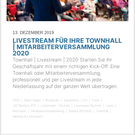
13. DEZEMBER 2019
LIVESTREAM FÜR IHRE TOWNHALL
| MITARBEITERVERSAMMLUNG
2020
Townhall | Livestream | 2020 Starten Sie Ihr
Geschäftsjahr mit einem richtigen Kick-Off: Eine
Townhall oder Mitarbeiterversammlung,
professionell und per Livestream in jede
Niederlassung auf der ganzen Welt übertragen.
2020
Black Magic
Broadcast
Equipment
EU
Feed
JVC Remote PTZ
Livestream - Technik
Livestream-Technik
LiveU
Mischpult
Mitarbeiterversammlung
Roland VR-50HD
Townhall
Webinar & Livestream