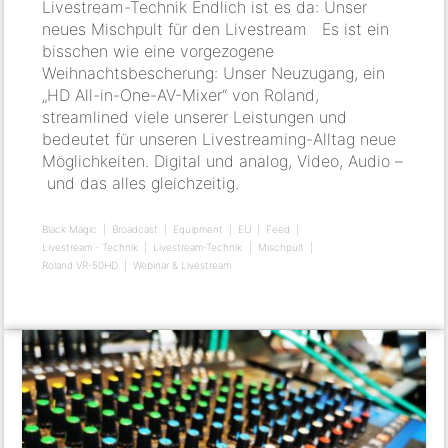
Livestream-Technik Endlich ist es da: Unser
neues Mischpult für den Livestream Es ist ein
bisschen wie eine vorgezogene
Weihnachtsbescherung: Unser Neuzugang, ein
„HD All-in-One-AV-Mixer“ von Roland,
streamlined viele unserer Leistungen und
bedeutet für unseren Livestreaming-Alltag neue
Möglichkeiten. Digital und analog, Video, Audio –
und das alles gleichzeitig.
Black Magic
Broadcast
Equipment
EU
Feed
Livestream - Technik
Livestream-Technik
Mischpult
Roland VR-50HD
Webinar & Livestream