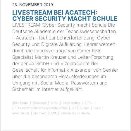
26. NOVEMBER 2019
LIVESTREAM BEI ACATECH:
CYBER SECURITY MACHT SCHULE
LIVESTREAM: Cyber Security macht Schule Die
Deutsche Akademie der Technikwissenschaften
– Acatech – lädt zur Lehrerfortbildung: Cyber
Security und Digitale Aufklärung. Lehrer werden
durch die Impulsvorträge von Cyber Risk
Specialist Martin Kreuzer und Leiter Forschung
der genua GmbH und Vizepräsident der
Gesellschaft für Informatik Alexander von Gernler
über die besonderen Herausforderungen im
Umgang mit Social Media, Passwörtern und
Sicherheit im Internet aufgeklärt.
Black Magic
Broadcast
China
Cisco webex
E-T-A
E-T-A Elektrotechnische Apparate GmbH
EU
Europa
Feed
International
Nürnberg
USA
Webinar & Livestream