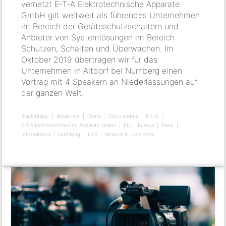
vernetzt E-T-A Elektrotechnische Apparate
GmbH gilt weltweit als führendes Unternehmen
im Bereich der Geräteschutzschaltern und
Anbieter von Systemlösungen im Bereich
Schützen, Schalten und Überwachen. Im
Oktober 2019 übertragen wir für das
Unternehmen in Altdorf bei Nürnberg einen
Vortrag mit 4 Speakern an Niederlassungen auf
der ganzen Welt.
Black Magic
Broadcast
China
Cisco webex
E-T-A
E-T-A Elektrotechnische Apparate GmbH
EU
Europa
Feed
International
Nürnberg
USA
Webinar & Livestream