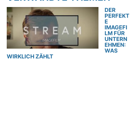
DER
PERFEKT
E
IMAGEFI
LM FÜR
UNTERN
EHMEN:
WAS
WIRKLICH ZÄHLT
Ein Imagefilm ist ein im Auftrag produzierter
Kurzfilm, der ein Unternehmen, eine Institution zu
Promotionszwecken präsentiert. Er ist mehr als
nur ein bewegtes Bild: Er ist eine visuelle
Visitenkarte, die Emotionen weckt, Werte
vermittelt und Vertrauen schafft. Was einen
Imagefilm für Ihr Unternehmen wertvoll macht,
ist nicht nur die technische Perfektion, sondern
die strategische Wirkung. In diesem Artikel