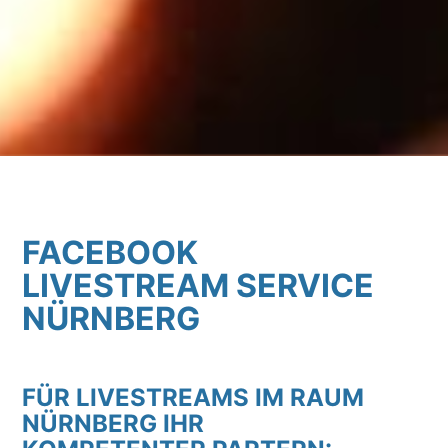
FACEBOOK
LIVESTREAM SERVICE
NÜRNBERG
FÜR LIVESTREAMS IM RAUM
NÜRNBERG IHR