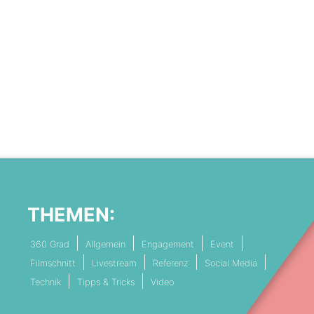
THEMEN:
360 Grad
Allgemein
Engagement
Event
Filmschnitt
Livestream
Referenz
Social Media
Technik
Tipps & Tricks
Video