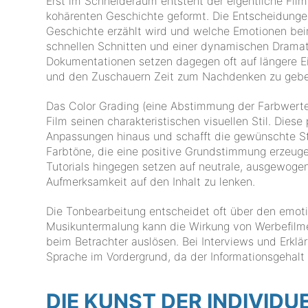
Erst im Schneideraum entsteht der eigentliche Fil
kohärenten Geschichte geformt. Die Entscheidunge
Geschichte erzählt wird und welche Emotionen be
schnellen Schnitten und einer dynamischen Dramat
Dokumentationen setzen dagegen oft auf längere E
und den Zuschauern Zeit zum Nachdenken zu gebe
Das Color Grading (eine Abstimmung der Farbwert
Film seinen charakteristischen visuellen Stil. Diese
Anpassungen hinaus und schafft die gewünschte S
Farbtöne, die eine positive Grundstimmung erzeug
Tutorials hingegen setzen auf neutrale, ausgewog
Aufmerksamkeit auf den Inhalt zu lenken.
Die Tonbearbeitung entscheidet oft über den emotio
Musikuntermalung kann die Wirkung von Werbefilm
beim Betrachter auslösen. Bei Interviews und Erklär
Sprache im Vordergrund, da der Informationsgehalt 
DIE KUNST DER INDIVID