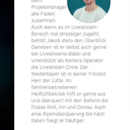
beim
Projektmanager
alle Fäden
zusammen.
Auch wenn es im Livestream-
Bereich mal stressiger zugeht,
behält Jakob stets den Überblick.
Daneben ist er selbst auch gerne
bei Livestreams dabei und
unterstützt als Kamera Operator
die Livestream Crew. Der
Niederbayer ist in seiner Freizeit
Herr der Lüfte. Im
familienbetriebenen
Heißluftbetrieb hilft er gerne aus
und überquert mit den Ballons die
Flüsse Rott, Inn und Donau. Auch
eine Alpenüberquerung bis nach
Italien fliegt er häufiger.