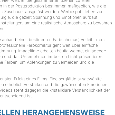
m. Hier werden die gesammelten Szenen zu einer
n in der Postproduktion bestimmen maßgeblich, wie die
im Zuschauer ausgelöst werden. Werbespots leben von
urgie, die gezielt Spannung und Emotionen aufbaut.
instellungen, um eine realistische Atmosphäre zu bewahren
n.
e anhand eines bestimmten Farbschemas) verleiht dem
 professionelle Farbkorrektur geht weit über einfache
timmung. Imagefilme erhalten häufig warme, einladende
en und das Unternehmen im besten Licht präsentieren.
ene Farben, um Ablenkungen zu vermeiden und die
nalen Erfolg eines Films. Eine sorgfältig ausgewählte
en erheblich verstärken und die gewünschten Emotionen
videos steht dagegen die kristallklare Verständlichkeit der
entscheidend ist.
UELLEN HERANGEHENSWEISE