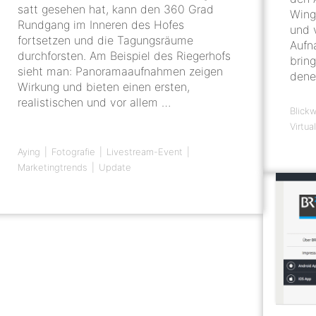
satt gesehen hat, kann den 360 Grad
Wing
Rundgang im Inneren des Hofes
und 
fortsetzen und die Tagungsräume
Aufn
durchforsten. Am Beispiel des Riegerhofs
brin
sieht man: Panoramaaufnahmen zeigen
dene
Wirkung und bieten einen ersten,
realistischen und vor allem …
Blickw
Virtua
Aying
Fotografie
Livestream-Event
Marketingtrends
Update