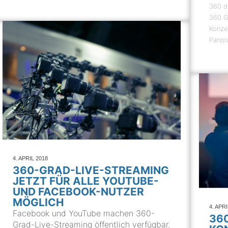
360 d
360 G
Konze
Panor
4. APRIL 2018
360-GRAD-LIVE-STREAMING
JETZT FÜR ALLE YOUTUBE-
UND FACEBOOK-NUTZER
MÖGLICH
4. APR
Facebook und YouTube machen 360-
36
Grad-Live-Streaming öffentlich verfügbar.