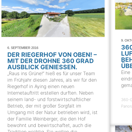
9. OK
36
6. SEPTEMBER 2016
LU
DER RIEGERHOF VON OBEN! –
BE
MIT DER DROHNE 360 GRAD
ÜB
AUSBLICK GENIESSEN.
Eine
„Raus ins Grüne!“ hieß es für unser Team
eindr
im Frühjahr diesen Jahres, als wir für den
gema
Riegerhof in Aying einen neuen
Internetauftritt erstellen durften. Neben
seinem land- und forstwirtschaftlicher
360-G
Betrieb, der mit großer Sorgfalt im
Panor
Umgang mit der Natur betrieben wird, ist
der Familie Weinberger, die den Hof
bewohnt und bewirtschaftet, auch die
Tradition wichtig. Sie wollen die