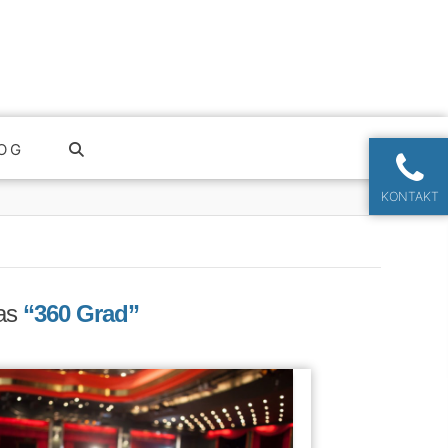
OG
KONTAKT
 as
“360 Grad”