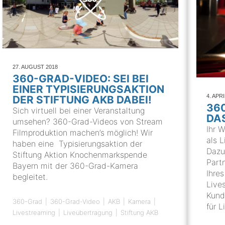
27. AUGUST 2018
360-GRAD-VIDEO: SEI BEI
EINER TYPISIERUNGSAKTION
4. APR
DER STIFTUNG AKB DABEI!
36
Sich virtuell bei einer Veranstaltung
DA
umsehen? 360-Grad-Videos von Stream
Ihr W
Filmproduktion machen’s möglich! Wir
als L
haben eine Typisierungsaktion der
Dazu
Stiftung Aktion Knochenmarkspende
Part
Bayern mit der 360-Grad-Kamera
Ihre
begleitet.
Live
Kund
360-Grad
360-Grad-Video
AKB
Kamera
für 
Livestreaming
Liveübertragung
Stiftung AKB