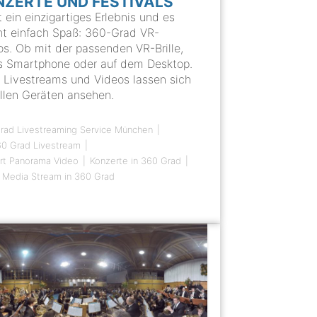
NZERTE UND FESTIVALS
t ein einzigartiges Erlebnis und es
t einfach Spaß: 360-Grad VR-
os. Ob mit der passenden VR-Brille,
s Smartphone oder auf dem Desktop.
 Livestreams und Videos lassen sich
allen Geräten ansehen.
rad Livestreaming Service München
0 Grad Livestream
rt Panorama Video
Konzerte in 360 Grad
l Media Stream in 360 Grad