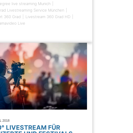
egree live streaming Munich
rad Livestreaming Service München
rt 360 Grad
Livestream 360 Grad HD
amavideo Live
IL 2018
0° LIVESTREAM FÜR