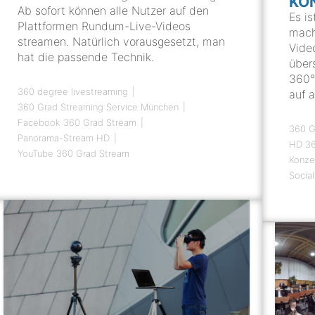
KO
Ab sofort können alle Nutzer auf den
Es is
Plattformen Rundum-Live-Videos
mach
streamen. Natürlich vorausgesetzt, man
Vide
hat die passende Technik.
über
360°
360 degree livestreaming
auf 
360 Grad Streaming Service München
Facebook 360 Grad Stream
360 G
Panorama-Stream HD
HD 36
YouTube 360 Grad Stream
Konze
Socia