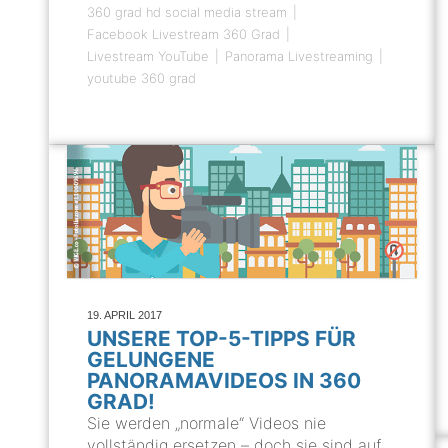
360 grad hd social media stream
Facebook Livestream 360 Grad
Livestream YouTube
Panorama Livestreaming
youtube 360 grad
19. APRIL 2017
UNSERE TOP-5-TIPPS FÜR
GELUNGENE
PANORAMAVIDEOS IN 360
GRAD!
Sie werden „normale“ Videos nie
vollständig ersetzen – doch sie sind auf