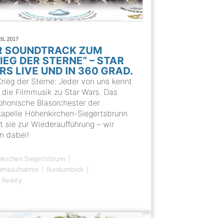
RIL 2017
R SOUNDTRACK ZUM
IEG DER STERNE“ – STAR
S LIVE UND IN 360 GRAD.
Krieg der Sterne: Jeder von uns kennt
 die Filmmusik zu Star Wars. Das
honische Blasorchester der
kapelle Höhenkirchen-Siegertsbrunn
t sie zur Wiederaufführung – wir
n dabei!
kirchen Siegertsbrunn
amaaufnahme
Rundumblick
l Reality