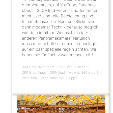
dem Vormarsch, auf YouTube, Facebook,
überall! 360-Grad-Videos sind für immer
mehr User eine tolle Bereicherung und
Informationsquelle. Rundum-Blicke sind
dank moderner Technik genauso möglich
wie der simultane Wechsel zu einer
anderen Panoramakamera. Natürlich
muss man bei dieser neuen Technologie
auf ein paar spezielle regeln achten. Wir
haben sie für Euch zusammengestellt!
360 Grad Livestream
360 Grad München
360 Grad Tipps
360-Grad
How to 360 Grad
Panorama
Panoramabilder
Tipps