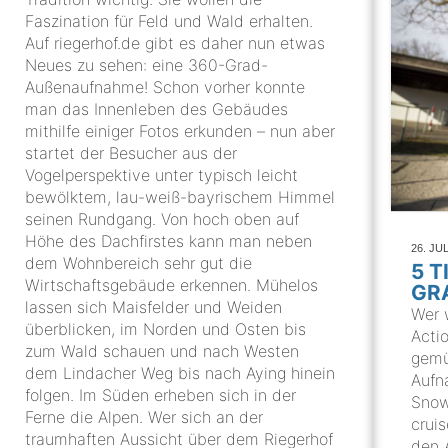
Faszination für Feld und Wald erhalten.
Auf riegerhof.de gibt es daher nun etwas
Neues zu sehen: eine 360-Grad-
Außenaufnahme! Schon vorher konnte
man das Innenleben des Gebäudes
mithilfe einiger Fotos erkunden – nun aber
startet der Besucher aus der
Vogelperspektive unter typisch leicht
bewölktem, lau-weiß-bayrischem Himmel
seinen Rundgang. Von hoch oben auf
Höhe des Dachfirstes kann man neben
26. JUL
dem Wohnbereich sehr gut die
5 T
Wirtschaftsgebäude erkennen. Mühelos
GR
lassen sich Maisfelder und Weiden
Wer 
überblicken, im Norden und Osten bis
Acti
zum Wald schauen und nach Westen
gemü
dem Lindacher Weg bis nach Aying hinein
Aufn
folgen. Im Süden erheben sich in der
Snow
Ferne die Alpen. Wer sich an der
crui
traumhaften Aussicht über dem Riegerhof
den 