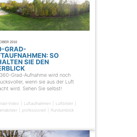
TOBER 2016
0-GRAD-
FTAUFNAHMEN: SO
HALTEN SIE DEN
ERBLICK
 360-Grad-Aufnahme wird noch
ucksvoller, wenn sie aus der Luft
cht wird. Sehen Sie selbst!
rad-Video
Luftaufnahmen
Luftbilder
amabilder
professionell
Rundumblick