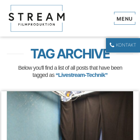
Navi
KONTAKT
TAG ARCHIVE
Below you'll find a list of all posts that have been
tagged as
“Livestream-Technik”