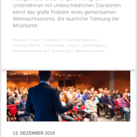
Unternehmen mit unterschiedlichen Standorten
kennt das große Problem eines gemeinsamen
Weihnachtsevents: die räumliche Trennung der
Mitarbeiter.
Broadcast
Feed
Firmenevent
Livestream München
Livestream-Technik
Livestreaming
LiveU
Liveübertragung
Mitarbeiterversammlung
Veranstaltung
Webinar & Livestream
13. DEZEMBER 2019