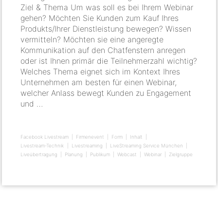
Ziel & Thema Um was soll es bei Ihrem Webinar
gehen? Möchten Sie Kunden zum Kauf Ihres
Produkts/Ihrer Dienstleistung bewegen? Wissen
vermitteln? Möchten sie eine angeregte
Kommunikation auf den Chatfenstern anregen
oder ist Ihnen primär die Teilnehmerzahl wichtig?
Welches Thema eignet sich im Kontext Ihres
Unternehmen am besten für einen Webinar,
welcher Anlass bewegt Kunden zu Engagement
und …
Facebook Livestream
Firmenevent
Form
Inhalt
Livestream-Technik
Livestreaming
LiveStreaming Service München
Liveübertragung
Planung
Publikum
Webcast
Webinar
Zielgruppe