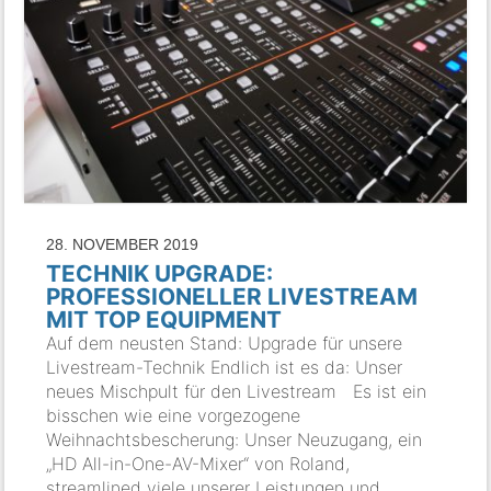
28. NOVEMBER 2019
TECHNIK UPGRADE:
PROFESSIONELLER LIVESTREAM
MIT TOP EQUIPMENT
Auf dem neusten Stand: Upgrade für unsere
Livestream-Technik Endlich ist es da: Unser
neues Mischpult für den Livestream Es ist ein
bisschen wie eine vorgezogene
Weihnachtsbescherung: Unser Neuzugang, ein
„HD All-in-One-AV-Mixer“ von Roland,
streamlined viele unserer Leistungen und