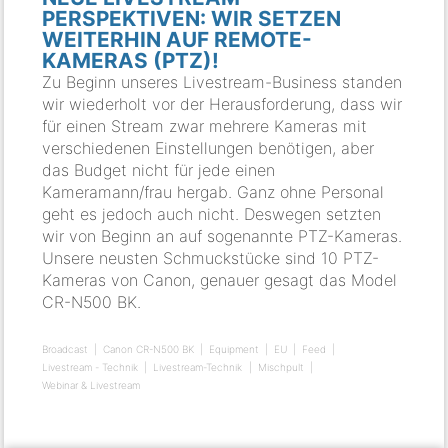
PERSPEKTIVEN: WIR SETZEN
WEITERHIN AUF REMOTE-
KAMERAS (PTZ)!
Zu Beginn unseres Livestream-Business standen
wir wiederholt vor der Herausforderung, dass wir
für einen Stream zwar mehrere Kameras mit
verschiedenen Einstellungen benötigen, aber
das Budget nicht für jede einen
Kameramann/frau hergab. Ganz ohne Personal
geht es jedoch auch nicht. Deswegen setzten
wir von Beginn an auf sogenannte PTZ-Kameras.
Unsere neusten Schmuckstücke sind 10 PTZ-
Kameras von Canon, genauer gesagt das Model
CR-N500 BK.
Broadcast
Canon CR-N500 BK
Equipment
EU
Feed
Livestream - Technik
Livestream-Technik
Mischpult
Webinar & Livestream