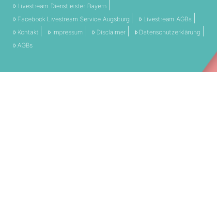
Livestream Dienstleister Bayern
Facebook Livestream Service Augsburg
Livestream AGBs
Kontakt
Impressum
Disclaimer
Datenschutzerklärung
AGBs
THEMEN:
360 Grad
Allgemein
Engagement
Event
Filmschnitt
Livestream
Referenz
Social Media
Technik
Tipps & Tricks
Video
PARTNERSCHAFTEN