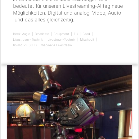
bedeutet für unseren Livestreaming-Alltag neue
Möglichkeiten. Digital und analog, Video, Audio –
und das alles gleichzeitig.
Black Magic
Broadcast
Equipment
EU
Feed
Livestream - Technik
Livestream-Technik
Mischpult
Roland VR-50HD
Webinar & Livestream