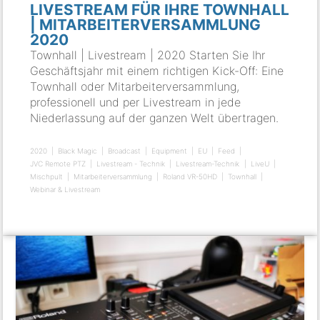
LIVESTREAM FÜR IHRE TOWNHALL
| MITARBEITERVERSAMMLUNG
2020
Townhall | Livestream | 2020 Starten Sie Ihr
Geschäftsjahr mit einem richtigen Kick-Off: Eine
Townhall oder Mitarbeiterversammlung,
professionell und per Livestream in jede
Niederlassung auf der ganzen Welt übertragen.
2020
Black Magic
Broadcast
Equipment
EU
Feed
JVC Remote PTZ
Livestream - Technik
Livestream-Technik
LiveU
Mischpult
Mitarbeiterversammlung
Roland VR-50HD
Townhall
Webinar & Livestream