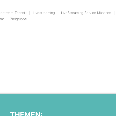
vestream-Technik
Livestreaming
LiveStreaming Service München
nar
Zielgruppe
THEMEN: