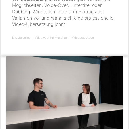
Möglichkeiten: Voice-Over, Untertitel oder
Dubbing. Wir stellen in diesem Beitrag alle
Varianten vor und wann sich eine professionelle
Video-Übersetzung lohnt.
Livestreaming
Video Agentur München
Videoproduktion