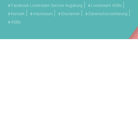
Facebook Livestream Service Augsburg
Livestream AGBs
Kontakt
Impressum
Disclaimer
Datenschutzerklärung
AGBs
THEMEN:
360 Grad
Allgemein
Engagement
Event
Filmschnitt
Livestream
Referenz
Social Media
Technik
Tipps & Tricks
Video
PARTNERSCHAFTEN