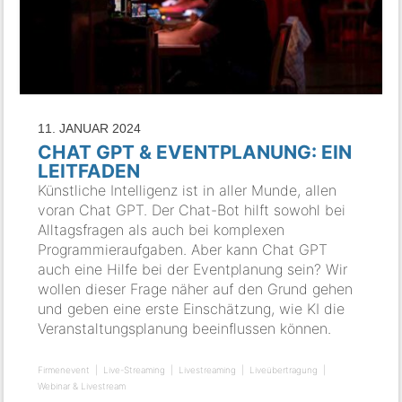
11. JANUAR 2024
CHAT GPT & EVENTPLANUNG: EIN
LEITFADEN
Künstliche Intelligenz ist in aller Munde, allen
voran Chat GPT. Der Chat-Bot hilft sowohl bei
Alltagsfragen als auch bei komplexen
Programmieraufgaben. Aber kann Chat GPT
auch eine Hilfe bei der Eventplanung sein? Wir
wollen dieser Frage näher auf den Grund gehen
und geben eine erste Einschätzung, wie KI die
Veranstaltungsplanung beeinflussen können.
Firmenevent
Live-Streaming
Livestreaming
Liveübertragung
Webinar & Livestream