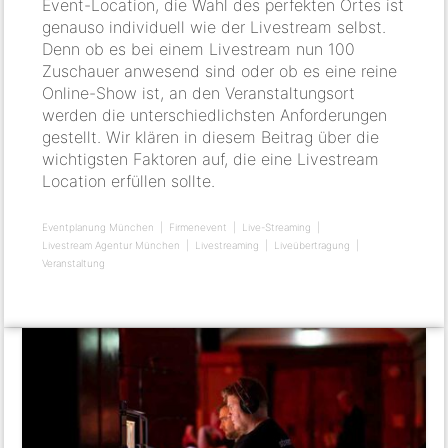
Event-Location, die Wahl des perfekten Ortes ist
genauso individuell wie der Livestream selbst.
Denn ob es bei einem Livestream nun 100
Zuschauer anwesend sind oder ob es eine reine
Online-Show ist, an den Veranstaltungsort
werden die unterschiedlichsten Anforderungen
gestellt. Wir klären in diesem Beitrag über die
wichtigsten Faktoren auf, die eine Livestream
Location erfüllen sollte.
Eventplanung München
Firmenevent
Live-Streaming
Livestream Agentur München
Livestreaming
Liveübertragung
Veranstaltung