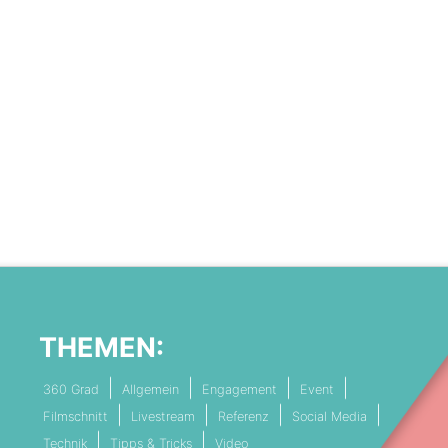
THEMEN:
360 Grad
Allgemein
Engagement
Event
Filmschnitt
Livestream
Referenz
Social Media
Technik
Tipps & Tricks
Video