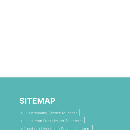
SITEMAP
Livestreaming Service München
Livestream Dienstleister Tegernsee
Facebook Livestream Service Nürnberg