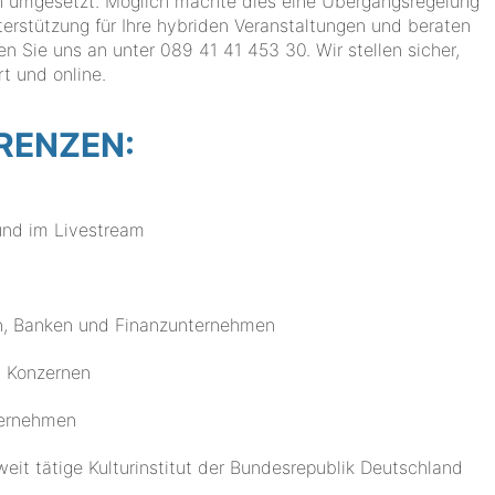
h umgesetzt. Möglich machte dies eine Übergangsregelung
rstützung für Ihre hybriden Veranstaltungen und beraten
en Sie uns an unter 089 41 41 453 30. Wir stellen sicher,
t und online.
ERENZEN:
und im Livestream
n, Banken und Finanzunternehmen
n Konzernen
nternehmen
weit tätige Kulturinstitut der Bundesrepublik Deutschland