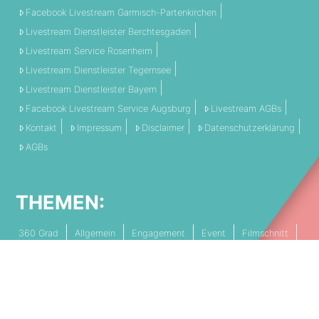
Facebook Livestream Garmisch-Partenkirchen
Livestream Dienstleister Berchtesgaden
Livestream Service Rosenheim
Livestream Dienstleister Tegernsee
Livestream Dienstleister Bayern
Facebook Livestream Service Augsburg
Livestream AGBs
Kontakt
Impressum
Disclaimer
Datenschutzerklärung
AGBs
THEMEN:
360 Grad
Allgemein
Engagement
Event
Filmschnitt
Livestream
Referenz
Social Media
Technik
Tipps & Tricks
Video