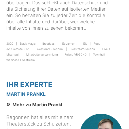
übertragen. Das schließt auch Datenschutz und
die Sicherung Ihrer Daten auf isolierten Medien
ein. So behalten Sie zu jeder Zeit die Kontrolle
über alle Inhalte und darüber, wer welche
Inhalte von Ihnen zu sehen bekommt.
2020
Black Magic
Broadcast
Equipment
EU
Feed
JVC Remote PTZ
Livestream - Technik
Livestream-Technik
LiveU
Mischpult
Mitarbeiterversammlung
Roland VR-50HD
Townhall
Webinar & Livestream
IHR EXPERTE
MARTIN PRANKL
Mehr zu Martin Prankl
Begonnen hat alles mit einem
Theaterstück zu Schulzeiten.