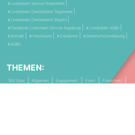
Livestream Service Rosenheim
Livestream Dienstleister Tegernsee
Livestream Dienstleister Bayern
Facebook Livestream Service Augsburg
Livestream AGBs
Kontakt
Impressum
Disclaimer
Datenschutzerklärung
AGBs
THEMEN:
360 Grad
Allgemein
Engagement
Event
Filmschnitt
Livestream
Referenz
Social Media
Technik
Tipps & Tricks
Video
PARTNERSCHAFTEN