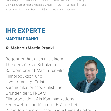
Black Magic
Broadcast
China
Cisco webex
E-T-A
E-T-A Elektrotechnische Apparate GmbH
EU
Europa
Feed
International
Nürnberg
USA
Webinar & Livestream
IHR EXPERTE
MARTIN PRANKL
Mehr zu Martin Prankl
Begonnen hat alles mit einem
Theaterstück zu Schulzeiten.
Seitdem brennt Martin für Film,
Filmproduktion und
Livestreaming. Er ist
Kommunikationsspezialist und
Gründer der STREAM
Filmproduktion. Als Kommunikations-
Feuerwehrmann löscht er Brände bei
Veränderungsprozessen und ist Einsatzleiter in