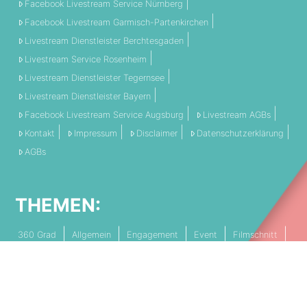
Facebook Livestream Service Nürnberg
Facebook Livestream Garmisch-Partenkirchen
Livestream Dienstleister Berchtesgaden
Livestream Service Rosenheim
Livestream Dienstleister Tegernsee
Livestream Dienstleister Bayern
Facebook Livestream Service Augsburg
Livestream AGBs
Kontakt
Impressum
Disclaimer
Datenschutzerklärung
AGBs
THEMEN:
360 Grad
Allgemein
Engagement
Event
Filmschnitt
Livestream
Referenz
Social Media
Technik
Tipps & Tricks
Video