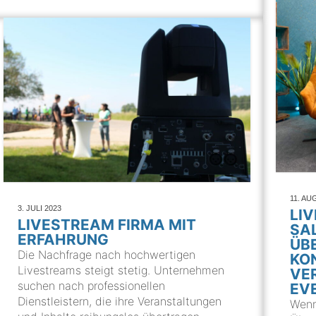
11. AU
3. JULI 2023
LI
LIVESTREAM FIRMA MIT
SA
ERFAHRUNG
ÜB
Die Nachfrage nach hochwertigen
KO
Livestreams steigt stetig. Unternehmen
VE
suchen nach professionellen
EV
Dienstleistern, die ihre Veranstaltungen
Wenn