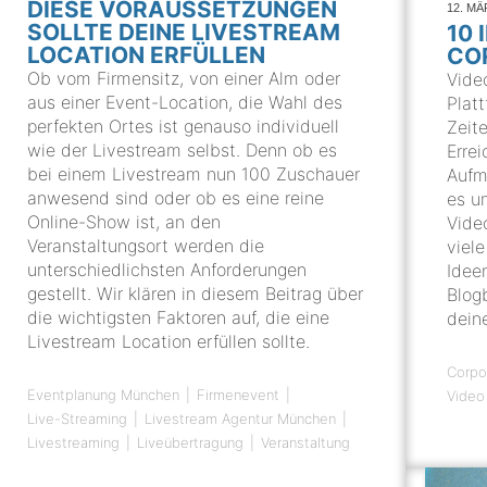
DIESE VORAUSSETZUNGEN
12. MÄ
SOLLTE DEINE LIVESTREAM
10 
LOCATION ERFÜLLEN
CO
Ob vom Firmensitz, von einer Alm oder
Video
aus einer Event-Location, die Wahl des
Platt
perfekten Ortes ist genauso individuell
Zeit
wie der Livestream selbst. Denn ob es
Erre
bei einem Livestream nun 100 Zuschauer
Aufm
anwesend sind oder ob es eine reine
es u
Online-Show ist, an den
Vide
Veranstaltungsort werden die
viel
unterschiedlichsten Anforderungen
Idee
gestellt. Wir klären in diesem Beitrag über
Blogb
die wichtigsten Faktoren auf, die eine
dein
Livestream Location erfüllen sollte.
Corpo
Eventplanung München
Firmenevent
Video
Live-Streaming
Livestream Agentur München
Livestreaming
Liveübertragung
Veranstaltung