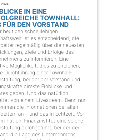
I 2024
BLICKE IN EINE
FOLGREICHE TOWNHALL:
B FÜR DEN VORSTAND
er heutigen schnelllebigen
häftswelt ist es entscheidend, die
rbeiter regelmäßig über die neuesten
icklungen, Ziele und Erfolge des
rnehmens zu informieren. Eine
tive Möglichkeit, dies zu erreichen,
die Durchführung einer Townhall-
nstaltung, bei der der Vorstand und
ungskräfte direkte Einblicke und
tes geben. Und das natürlich
eitet von einem Livestream. Denn nur
ommen die Informationen bei allen
beitern an – und das in Echtzeit. Vor
em hat ein Finanzinstitut eine solche
nstaltung durchgeführt, bei der der
tand die Lage des Unternehmens