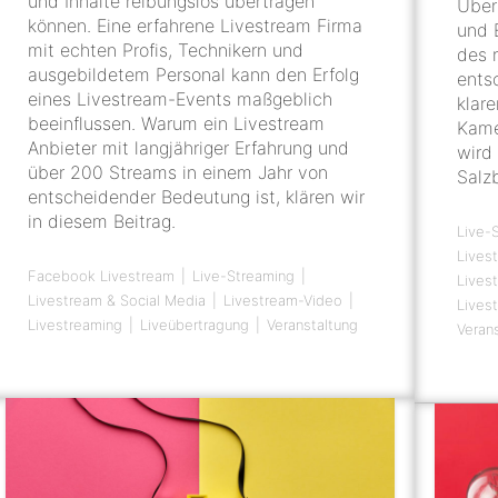
und Inhalte reibungslos übertragen
Über
können. Eine erfahrene Livestream Firma
und 
mit echten Profis, Technikern und
des 
ausgebildetem Personal kann den Erfolg
ents
eines Livestream-Events maßgeblich
klar
beeinflussen. Warum ein Livestream
Kame
Anbieter mit langjähriger Erfahrung und
wird
über 200 Streams in einem Jahr von
Salzb
entscheidender Bedeutung ist, klären wir
in diesem Beitrag.
Live-
Lives
Facebook Livestream
Live-Streaming
Lives
Livestream & Social Media
Livestream-Video
Lives
Livestreaming
Liveübertragung
Veranstaltung
Veran