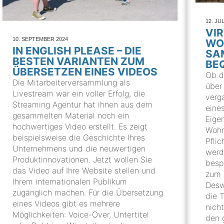
12. JUL
VI
10. SEPTEMBER 2024
WO
IN ENGLISH PLEASE – DIE
SA
BESTEN VARIANTEN ZUM
BE
ÜBERSETZEN EINES VIDEOS
Ob de
Die Mitarbeiterversammlung als
über
Livestream war ein voller Erfolg, die
verg
Streaming Agentur hat ihnen aus dem
eine
gesammelten Material noch ein
Eige
hochwertiges Video erstellt. Es zeigt
Wohn
beispielsweise die Geschichte Ihres
Pfli
Unternehmens und die neuwertigen
werd
Produktinnovationen. Jetzt wollen Sie
besp
das Video auf Ihre Website stellen und
zum 
Ihrem internationalen Publikum
Desw
zugänglich machen. Für die Übersetzung
die 
eines Videos gibt es mehrere
nich
Möglichkeiten: Voice-Over, Untertitel
den 