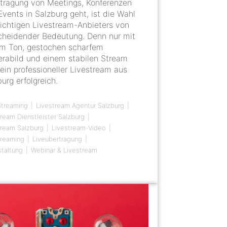
tragung von Meetings, Konferenzen
Events in Salzburg geht, ist die Wahl
richtigen Livestream-Anbieters von
cheidender Bedeutung. Denn nur mit
em Ton, gestochen scharfem
rabild und einem stabilen Stream
 ein professioneller Livestream aus
urg erfolgreich.
Streaming
Livestream Agentur Salzburg
tream Dienstleister Salzburg
tream Salzburg
Livestream-Video
treaming
Liveübertragung
staltung
Webinar & Livestream