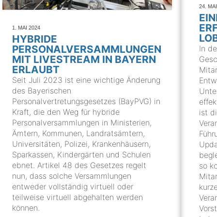
24. MA
EIN
ER
1. MAI 2024
LO
HYBRIDE
PERSONALVERSAMMLUNGEN
In d
MIT LIVESTREAM IN BAYERN
Gesc
ERLAUBT
Mita
Seit Juli 2023 ist eine wichtige Änderung
Entw
des Bayerischen
Unte
Personalvertretungsgesetzes (BayPVG) in
effek
Kraft, die den Weg für hybride
ist 
Personalversammlungen in Ministerien,
Vera
Ämtern, Kommunen, Landratsämtern,
Führ
Universitäten, Polizei, Krankenhäusern,
Upda
Sparkassen, Kindergärten und Schulen
begl
ebnet. Artikel 48 des Gesetzes regelt
so k
nun, dass solche Versammlungen
Mitar
entweder vollständig virtuell oder
kurz
teilweise virtuell abgehalten werden
Vera
können.
Vors