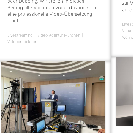
oder Dubbing. Wir stellen in diesem
zur 
Beitrag alle Varianten vor und wann sich
anre
eine professionelle Video-Übersetzung
lohnt.
Lives
Virtu
Livestreaming
Video Agentur München
Wohnu
Videoproduktion