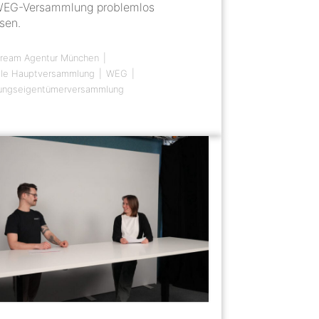
WEG-Versammlung problemlos
isen.
tream Agentur München
elle Hauptversammlung
WEG
ngseigentümerversammlung