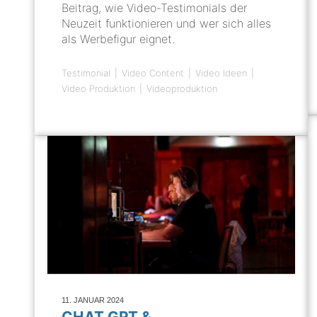
Beitrag, wie Video-Testimonials der
Neuzeit funktionieren und wer sich alles
als Werbefigur eignet.
Testimonial
Video Content
Video Ideen
Video Produktion
Videoproduktion
11. JANUAR 2024
CHAT GPT &