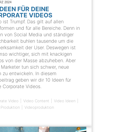
RZ 2024
IDEEN FÜR DEINE
RPORATE VIDEOS
 ist Trumpf. Das gilt auf allen
formen und für alle Bereiche. Denn in
en von Social Media und ständiger
ichbarkeit buhlen tausende um die
erksamkeit der User. Deswegen ist
mso wichtiger, sich mit knackigen
os von der Masse abzuheben. Aber
e Marketer tun sich schwer, neue
n zu entwickeln. In diesem
eitrag geben wir dir 10 Ideen für
e Corporate Videos.
rate Video
Video Content
Video Ideen
 Produktion
Videoproduktion