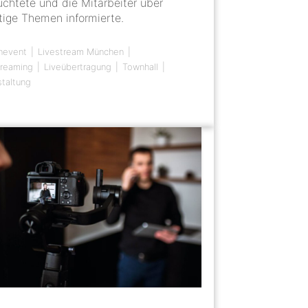
uchtete und die Mitarbeiter über
tige Themen informierte.
nevent
Livestream München
treaming
Liveübertragung
Townhall
staltung