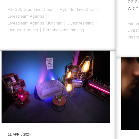
bele
wich
HD 360 Grad Livestream
Hybrider Livestream
Livestream Agentur
Livestream Agentur München
Livestreaming
Firme
Liveübertragung
Personalversammlung
Lives
Veran
11. APRIL 2024