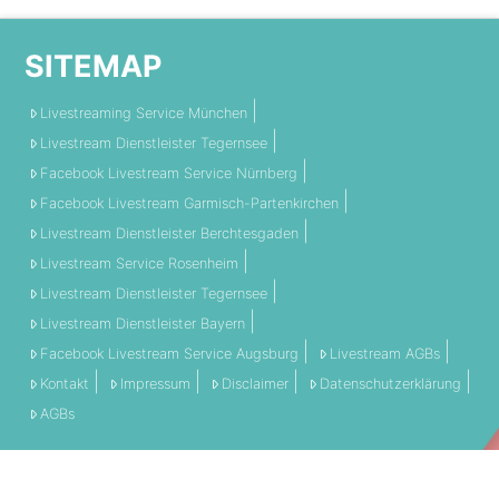
SITEMAP
Livestreaming Service München
Livestream Dienstleister Tegernsee
Facebook Livestream Service Nürnberg
Facebook Livestream Garmisch-Partenkirchen
Livestream Dienstleister Berchtesgaden
Livestream Service Rosenheim
Livestream Dienstleister Tegernsee
Livestream Dienstleister Bayern
Facebook Livestream Service Augsburg
Livestream AGBs
Kontakt
Impressum
Disclaimer
Datenschutzerklärung
AGBs