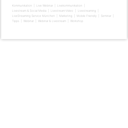
Kommunikation
Live Webinar
Livekommunikation
Livestream & Social Media
Livestream-Video
Livestreaming
LiveStreaming Service München
Marketing
Mobile Friendly
Seminar
Tipps
Webinar
Webinar & Livestream
Workshop