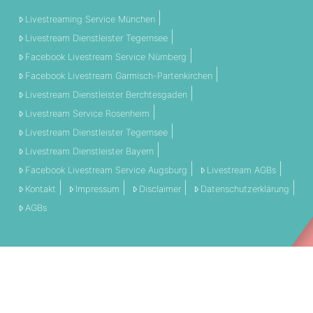
Livestreaming Service München
Livestream Dienstleister Tegernsee
Facebook Livestream Service Nürnberg
Facebook Livestream Garmisch-Partenkirchen
Livestream Dienstleister Berchtesgaden
Livestream Service Rosenheim
Livestream Dienstleister Tegernsee
Livestream Dienstleister Bayern
Facebook Livestream Service Augsburg
Livestream AGBs
Kontakt
Impressum
Disclaimer
Datenschutzerklärung
AGBs
THEMEN:
360 Grad
Allgemein
Engagement
Event
Filmschnitt
Livestream
Referenz
Social Media
Technik