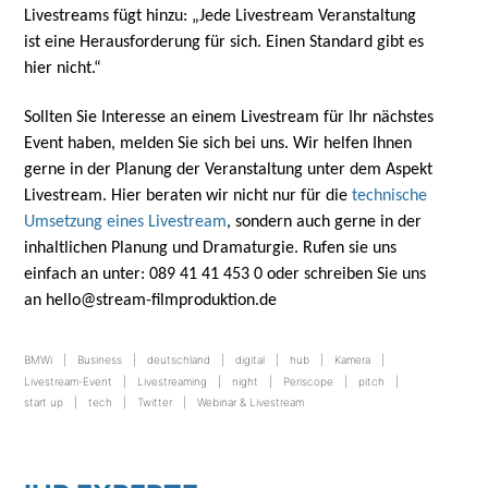
Livestreams fügt hinzu: „Jede Livestream Veranstaltung
ist eine Herausforderung für sich. Einen Standard gibt es
hier nicht.“
Sollten Sie Interesse an einem Livestream für Ihr nächstes
Event haben, melden Sie sich bei uns. Wir helfen Ihnen
gerne in der Planung der Veranstaltung unter dem Aspekt
Livestream. Hier beraten wir nicht nur für die
technische
Umsetzung eines Livestream
, sondern auch gerne in der
inhaltlichen Planung und Dramaturgie. Rufen sie uns
einfach an unter: 089 41 41 453 0 oder schreiben Sie uns
an hello@stream-filmproduktion.de
BMWi
Business
deutschland
digital
hub
Kamera
Livestream-Event
Livestreaming
night
Periscope
pitch
start up
tech
Twitter
Webinar & Livestream