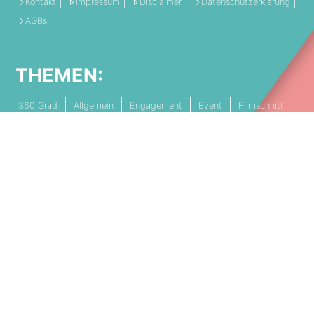
Kontakt
Impressum
Disclaimer
Datenschutzerklärung
AGBs
THEMEN:
360 Grad
Allgemein
Engagement
Event
Filmschnitt
Livestream
Referenz
Social Media
Technik
Tipps & Tricks
Video
PARTNERSCHAFTEN