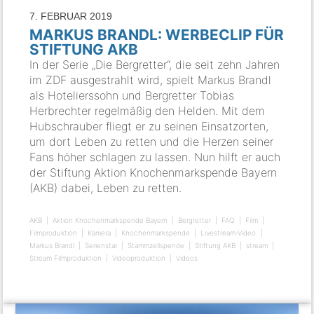
7. FEBRUAR 2019
MARKUS BRANDL: WERBECLIP FÜR
STIFTUNG AKB
In der Serie „Die Bergretter“, die seit zehn Jahren
im ZDF ausgestrahlt wird, spielt Markus Brandl
als Hotelierssohn und Bergretter Tobias
Herbrechter regelmäßig den Helden. Mit dem
Hubschrauber fliegt er zu seinen Einsatzorten,
um dort Leben zu retten und die Herzen seiner
Fans höher schlagen zu lassen. Nun hilft er auch
der Stiftung Aktion Knochenmarkspende Bayern
(AKB) dabei, Leben zu retten.
AKB
Aktion Knochenmarkspende Bayern
Bergretter
FAQ
Film
Filmproduktion
Kamera
Knochenmarkspende
Livestream-Video
Markus Brandl
Serienstar
Stammzellspende
Stiftung AKB
stream
Stream Filmproduktion
Videoproduktion
Videos