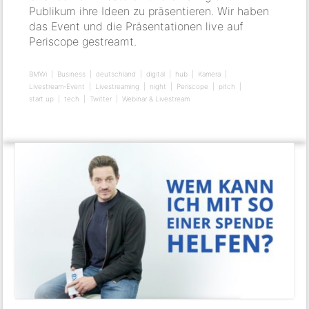
Publikum ihre Ideen zu präsentieren. Wir haben
das Event und die Präsentationen live auf
Periscope gestreamt.
BMWi
Business
deutschland
digital
hub
Kamera
Livestream-Event
Livestreaming
night
Periscope
pitch
start up
tech
Twitter
Webinar & Livestream