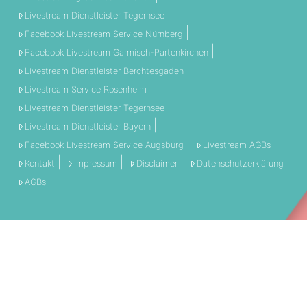
Livestream Dienstleister Tegernsee
Facebook Livestream Service Nürnberg
Facebook Livestream Garmisch-Partenkirchen
Livestream Dienstleister Berchtesgaden
Livestream Service Rosenheim
Livestream Dienstleister Tegernsee
Livestream Dienstleister Bayern
Facebook Livestream Service Augsburg
Livestream AGBs
Kontakt
Impressum
Disclaimer
Datenschutzerklärung
AGBs
THEMEN:
360 Grad
Allgemein
Engagement
Event
Filmschnitt
Livestream
Referenz
Social Media
Technik
Tipps & Tricks
Video