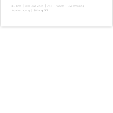
360-Grad
360-Grad-Video
AKB
Kamera
Livestreaming
Liveübertragung
Stiftung AKB