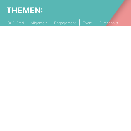
THEMEN:
360 Grad
Allgemein
Engagement
Event
Filmschnitt
Livestream
Referenz
Social Media
Technik
Tipps & Tricks
Video
PARTNERSCHAFTEN