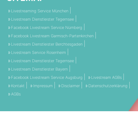
Livestreaming Service München
Livestream Dienstleister Tegernsee
Facebook Livestream Service Nürnberg
Facebook Livestream Garmisch-Partenkirchen
Livestream Dienstleister Berchtesgaden
Livestream Service Rosenheim
Livestream Dienstleister Tegernsee
Livestream Dienstleister Bayern
Facebook Livestream Service Augsburg
Livestream AGBs
Kontakt
Impressum
Disclaimer
Datenschutzerklärung
AGBs
THEMEN:
360 Grad
Allgemein
Engagement
Event
Filmschnitt