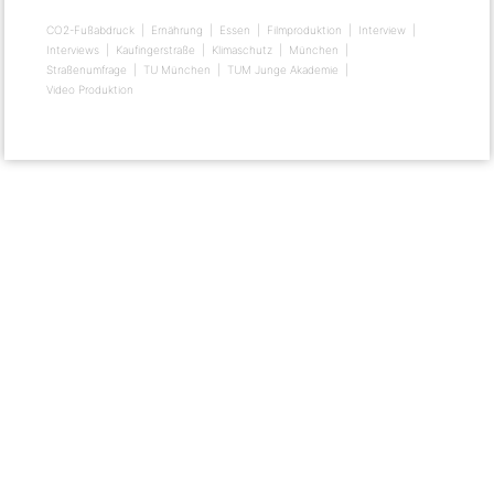
CO2-Fußabdruck
Ernährung
Essen
Filmproduktion
Interview
Interviews
Kaufingerstraße
Klimaschutz
München
Straßenumfrage
TU München
TUM Junge Akademie
Video Produktion