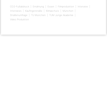
CO2-Fußabdruck
Ernährung
Essen
Filmproduktion
Interview
Interviews
Kaufingerstraße
Klimaschutz
München
Straßenumfrage
TU München
TUM Junge Akademie
Video Produktion