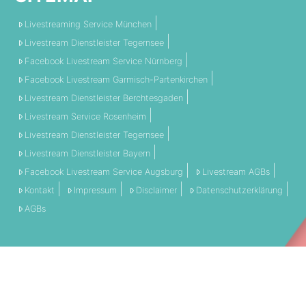
Livestreaming Service München
Livestream Dienstleister Tegernsee
Facebook Livestream Service Nürnberg
Facebook Livestream Garmisch-Partenkirchen
Livestream Dienstleister Berchtesgaden
Livestream Service Rosenheim
Livestream Dienstleister Tegernsee
Livestream Dienstleister Bayern
Facebook Livestream Service Augsburg
Livestream AGBs
Kontakt
Impressum
Disclaimer
Datenschutzerklärung
AGBs
THEMEN:
360 Grad
Allgemein
Engagement
Event
Filmschnitt