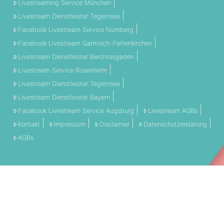
Livestreaming Service München
Livestream Dienstleister Tegernsee
Facebook Livestream Service Nürnberg
Facebook Livestream Garmisch-Partenkirchen
Livestream Dienstleister Berchtesgaden
Livestream Service Rosenheim
Livestream Dienstleister Tegernsee
Livestream Dienstleister Bayern
Facebook Livestream Service Augsburg
Livestream AGBs
Kontakt
Impressum
Disclaimer
Datenschutzerklärung
AGBs
THEMEN:
360 Grad
Allgemein
Engagement
Event
Filmschnitt
Livestream
Referenz
Social Media
Technik