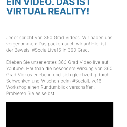
EIN VIDEO. DAS IST
VIRTUAL REALITY!
Jeder spricht von 360 Grad Videos. Wir haben uns
vorgenommen: Das packen auch wir an! Hier ist
der Beweis: #SocialLive16 in 360 Grad.
Erleben Sie unser erstes 360 Grad Video live auf
Youtube: Hautnah die besondere Wirkung von 360
Grad Videos erlebenn und sich gleichzeitig durch
Schwenken und Wischen beim #SocialLive16
Workshop einen Rundumblick verschaffen.
Probieren Sie es selbst!