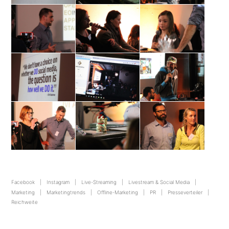
Facebook
Instagram
Live-Streaming
Livestream & Social Media
Marketing
Marketingtrends
Offline-Marketing
PR
Presseverteiler
Reichweite