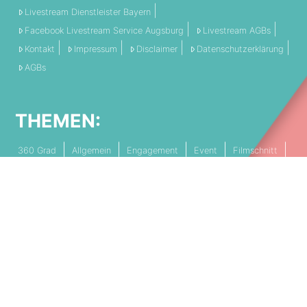
Livestream Dienstleister Bayern
Facebook Livestream Service Augsburg
Livestream AGBs
Kontakt
Impressum
Disclaimer
Datenschutzerklärung
AGBs
THEMEN:
360 Grad
Allgemein
Engagement
Event
Filmschnitt
Livestream
Referenz
Social Media
Technik
Tipps & Tricks
Video
PARTNERSCHAFTEN