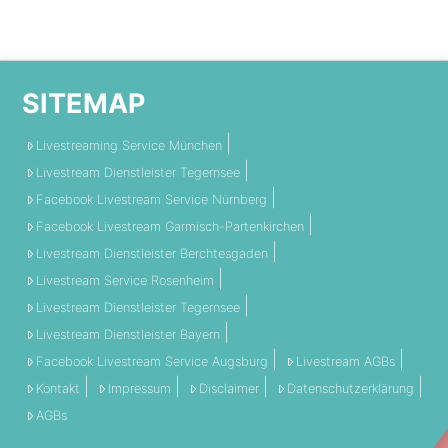
SITEMAP
Livestreaming Service München
Livestream Dienstleister Tegernsee
Facebook Livestream Service Nürnberg
Facebook Livestream Garmisch-Partenkirchen
Livestream Dienstleister Berchtesgaden
Livestream Service Rosenheim
Livestream Dienstleister Tegernsee
Livestream Dienstleister Bayern
Facebook Livestream Service Augsburg
Livestream AGBs
Kontakt
Impressum
Disclaimer
Datenschutzerklärung
AGBs