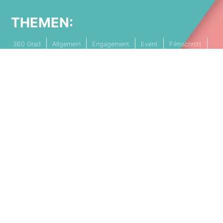
THEMEN:
360 Grad
Allgemein
Engagement
Event
Filmschnitt
Livestream
Referenz
Social Media
Technik
Tipps & Tricks
Video
PARTNERSCHAFTEN