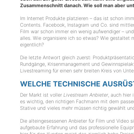
Zusammenschnitt danach. Wie soll man aber unte
Im Internet Produkte platzieren – das ist schon im
Contents. Facebook, Instagram und Co. sind mittl
Film war schon immer ein wenig aufwendiger – und
alles. Wie organisiere ich so etwas? Wie gestaltet
eigentlich?
Die letzte Antwort gleich zuerst: Produktpräsentat
Rundgänge, Krisenmanagement und Gewinnspielaktio
Livestreaming für einen sehr breiten Kreis von Unt
WELCHE TECHNISCHE AUSRÜST
Der Markt ist voller
Livestream Anbieter
, auch hier 
es wichtig, den richtigen Fachmann mit dem passen
Stative und vieles mehr müssen richtig gewählt un
Die alteingesessenen Anbieter für Film und Video sin
aufgebaute Erfahrung und das professionelle Equipm
hier für den Kunden meist das ziemlich hohe Preisn