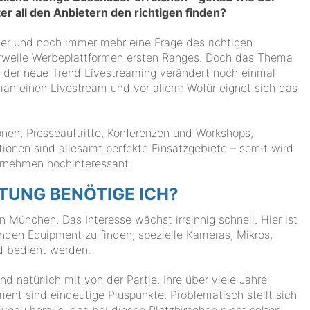
r all den Anbietern den richtigen finden?
mer und noch immer mehr eine Frage des richtigen
erweile Werbeplattformen ersten Ranges. Doch das Thema
 der neue Trend Livestreaming verändert noch einmal
 man einen Livestream und vor allem: Wofür eignet sich das
ionen, Presseauftritte, Konferenzen und Workshops,
nen sind allesamt perfekte Einsatzgebiete – somit wird
ernehmen hochinteressant.
UNG BENÖTIGE ICH?
in München. Das Interesse wächst irrsinnig schnell. Hier ist
den Equipment zu finden; spezielle Kameras, Mikros,
d bedient werden.
d natürlich mit von der Partie. Ihre über viele Jahre
ent sind eindeutige Pluspunkte. Problematisch stellt sich
iveau heraus, das bei diesen Platzhirschen nicht selten