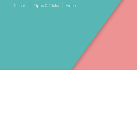
Technik
Tipps & Tricks
Video
VESTREAMING SERVICE MÜNCHEN
LIVESTREAM DIENSTLEISTER BAY
Facebook
089 41 41 453 30
(c) 2025 – Stream Filmproduktion