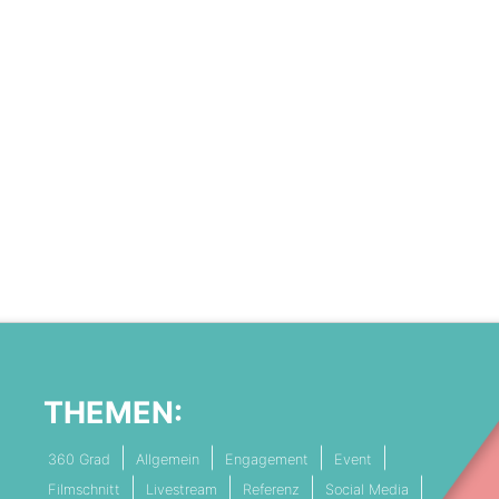
THEMEN:
360 Grad
Allgemein
Engagement
Event
Filmschnitt
Livestream
Referenz
Social Media