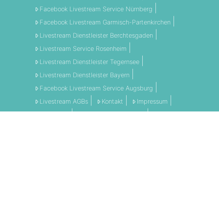
Facebook Livestream Service Nürnberg
Facebook Livestream Garmisch-Partenkirchen
Livestream Dienstleister Berchtesgaden
Livestream Service Rosenheim
Livestream Dienstleister Tegernsee
Livestream Dienstleister Bayern
Facebook Livestream Service Augsburg
Livestream AGBs
Kontakt
Impressum
Disclaimer
Datenschutzerklärung
AGBs
LI