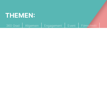
THEMEN:
360 Grad
Allgemein
Engagement
Event
Filmschnitt
Livestream
Referenz
Social Media
Technik
Tipps & Tricks
Video
PARTNERSCHAFTEN