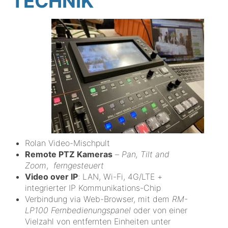
TECHNIK
Rolan Video-Mischpult
Remote PTZ Kameras
–
Pan, Tilt and
Zoom
,
ferngesteuert
Video over IP
: LAN, Wi-Fi, 4G/LTE +
integrierter IP Kommunikations-Chip
Verbindung via Web-Browser, mit dem
RM-
LP100 Fernbedienungspanel
oder von einer
Vielzahl von entfernten Einheiten unter