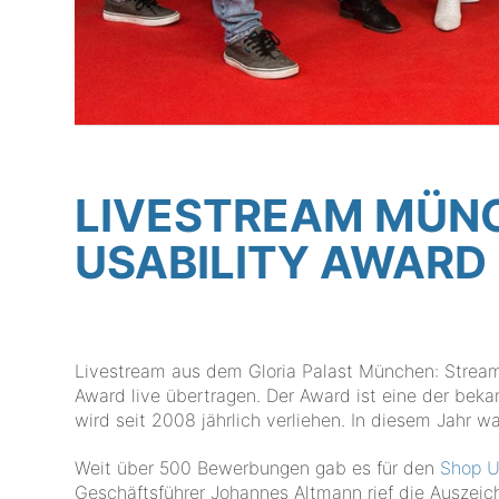
LIVESTREAM MÜNC
USABILITY AWARD
Livestream aus dem Gloria Palast München: Stream 
Award live übertragen. Der Award ist eine der b
wird seit 2008 jährlich verliehen. In diesem Jahr w
Weit über 500 Bewerbungen gab es für den
Shop U
Geschäftsführer Johannes Altmann rief die Auszei