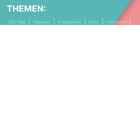
THEMEN:
360 Grad
Allgemein
Engagement
Event
Filmschnitt
Livestream
Referenz
Social Media
Technik
Tipps & Tricks
Video
PARTNERSCHAFTEN