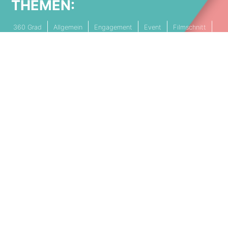
THEMEN:
360 Grad
Allgemein
Engagement
Event
Filmschnitt
Livestream
Referenz
Social Media
Technik
Tipps & Tricks
Video
PARTNERSCHAFTEN
Cookie Einstellungen