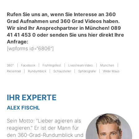
Rufen Sie uns an, wenn Sie Interesse an 360
Grad Aufnahmen und 360 Grad Videos haben.
Wir sind Ihr Ansprechpartner in München! 089
41 41 453 0 o
der senden Sie uns hier direkt Ihre
Anfrage:
[wpforms id=“6806“]
360°
Facebook
Frühlingsfest
Livestream-Video
München
Riesenrad
Rundumblick
Schausteller
Sphärografie
Wilde Maus
IHR EXPERTE
ALEX FISCHL
Sein Motto: "Lieber agieren als
reagieren." Er ist der Mann für
den 360-Grad-Rundumblick und