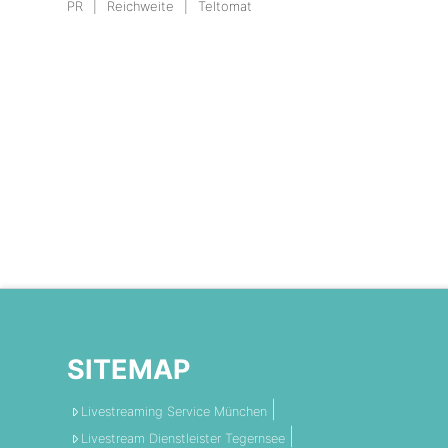
PR
Reichweite
Teltomat
SITEMAP
Livestreaming Service München
Livestream Dienstleister Tegernsee