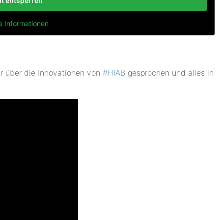
lt entsperren
e Informationen
r über die Innovationen von
‪#‎
HIAB‬
gesprochen und alles in