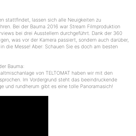
 stattfindet, lassen sich alle Neuigkeiten zu
hren. Bei der Bauma 2016 war Stream Filmproduktion
views bei drei Ausstellern durchgeführt. Dank der 360
gen, was vor der Kamera passiert, sondern auch darüber,
ick in die Messe! Aber: Schauen Sie es doch am besten
der Bauma:
phaltmischanlage von TELTOMAT haben wir mit den
esprochen. Im Vordergrund steht das beeindruckende
age und rundherum gibt es eine tolle Panoramasich!