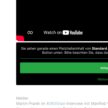
Sie sehen gerade einen Platzhalterinhalt von
Standard
Button unten. Bitte beachten Sie, dass d
Inha
Weiter
Meiller:
Martin Prankl im
‪#‎
360Grad‬
-Interview mit Manfred 