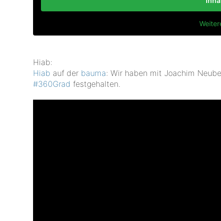
Inha
Weiter
Hiab:
Hiab
auf der
bauma
: Wir haben mit Joachim Neube
‪#‎
360Grad‬
festgehalten.