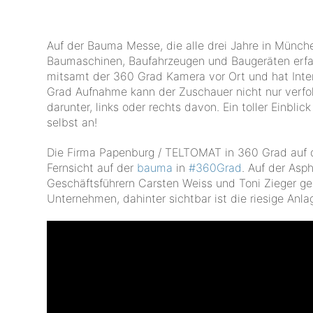
Auf der Bauma Messe, die alle drei Jahre in München
Baumaschinen, Baufahrzeugen und Baugeräten erfa
mitsamt der 360 Grad Kamera vor Ort und hat Inter
Grad Aufnahme kann der Zuschauer nicht nur verfol
darunter, links oder rechts davon. Ein toller Einbl
selbst an!
Die Firma Papenburg / TELTOMAT in 360 Grad auf 
Fernsicht auf der
bauma
in
‪#‎
360Grad‬
. Auf der As
Geschäftsführern Carsten Weiss und Toni Zieger g
Unternehmen, dahinter sichtbar ist die riesige Anl