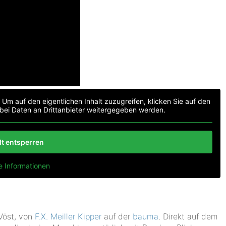
. Um auf den eigentlichen Inhalt zuzugreifen, klicken Sie auf den
abei Daten an Drittanbieter weitergegeben werden.
lt entsperren
e Informationen
Vöst, von
F.X. Meiller Kipper
auf der
bauma
. Direkt auf dem