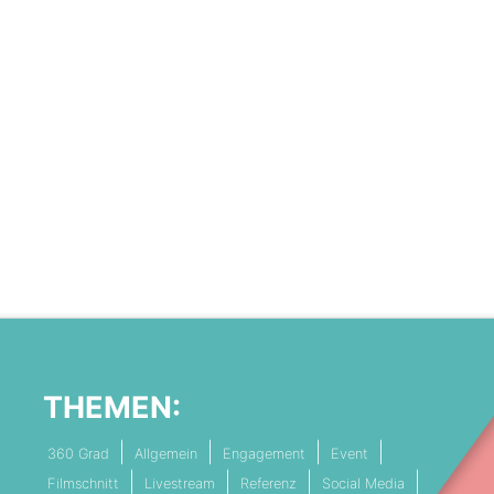
THEMEN:
360 Grad
Allgemein
Engagement
Event
Filmschnitt
Livestream
Referenz
Social Media