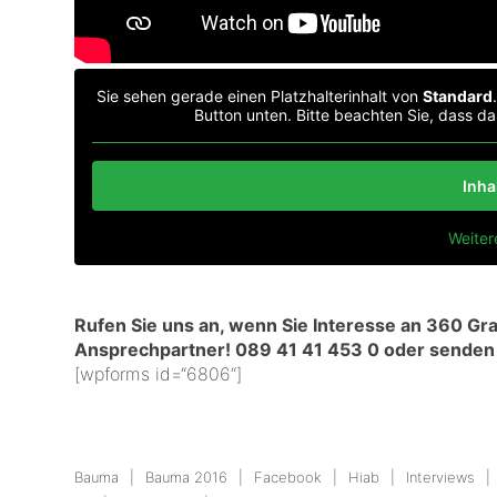
Sie sehen gerade einen Platzhalterinhalt von
Standard
Button unten. Bitte beachten Sie, dass d
Inha
Weiter
Rufen Sie uns an, wenn Sie Interesse an 360 Gr
Ansprechpartner! 089 41 41 453 0 o
der senden 
[wpforms id=“6806“]
Bauma
Bauma 2016
Facebook
Hiab
Interviews