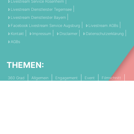
Livestream Service Rosenheim
Livestream Dienstleister Tegernsee
Livestream Dienstleister Bayern
Facebook Livestream Service Augsburg
Livestream AGBs
Kontakt
Impressum
Disclaimer
Datenschutzerklärung
AGBs
THEMEN:
360 Grad
Allgemein
Engagement
Event
Filmschnitt
Livestream
Referenz
Social Media
Technik
Tipps & Tricks
Video
PARTNERSCHAFTEN