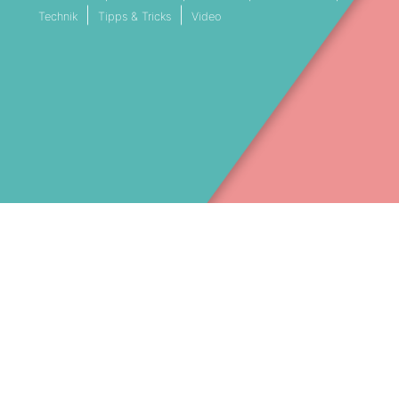
Technik
Tipps & Tricks
Video
VESTREAMING SERVICE MÜNCHEN
LIVESTREAM DIENSTLEISTER BAY
Facebook
089 41 41 453 30
(c) 2025 – Stream Filmproduktion