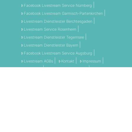
Facebook Livestream Service Nürnberg
Facebook Livestream Garmisch-Partenkirchen
Livestream Dienstleister Berchtesgaden
Livestream Service Rosenheim
Livestream Dienstleister Tegernsee
Livestream Dienstleister Bayern
Facebook Livestream Service Augsburg
Livestream AGBs
Kontakt
Impressum
Disclaimer
Datenschutzerklärung
AGBs
LI