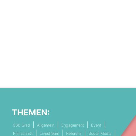
THEMEN:
360 Grad
Allgemein
Engagement
Event
Filmschnitt
Livestream
Referenz
Social Media