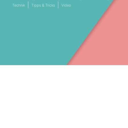
Technik
Tipps & Tricks
Video
VESTREAMING SERVICE MÜNCHEN
LIVESTREAM DIENSTLEISTER BAY
Facebook
089 41 41 453 30
(c) 2025 – Stream Filmproduktion