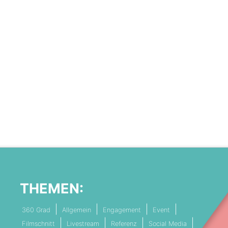
THEMEN:
360 Grad
Allgemein
Engagement
Event
Filmschnitt
Livestream
Referenz
Social Media