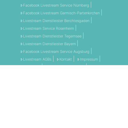
Facebook Livestream Service Nürnberg
Facebook Livestream Garmisch-Partenkirchen
Livestream Dienstleister Berchtesgaden
Livestream Service Rosenheim
Livestream Dienstleister Tegernsee
Livestream Dienstleister Bayern
Facebook Livestream Service Augsburg
Livestream AGBs
Kontakt
Impressum
Disclaimer
Datenschutzerklärung
AGBs
LI