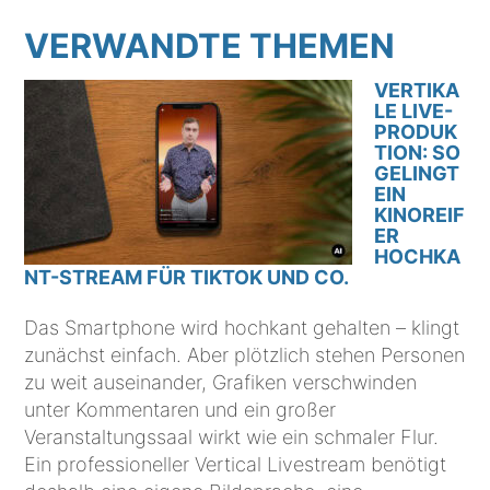
VERWANDTE THEMEN
VERTIKA
LE LIVE-
PRODUK
TION: SO
GELINGT
EIN
KINOREIF
ER
HOCHKA
NT-STREAM FÜR TIKTOK UND CO.
Das Smartphone wird hochkant gehalten – klingt
zunächst einfach. Aber plötzlich stehen Personen
zu weit auseinander, Grafiken verschwinden
unter Kommentaren und ein großer
Veranstaltungssaal wirkt wie ein schmaler Flur.
Ein professioneller Vertical Livestream benötigt