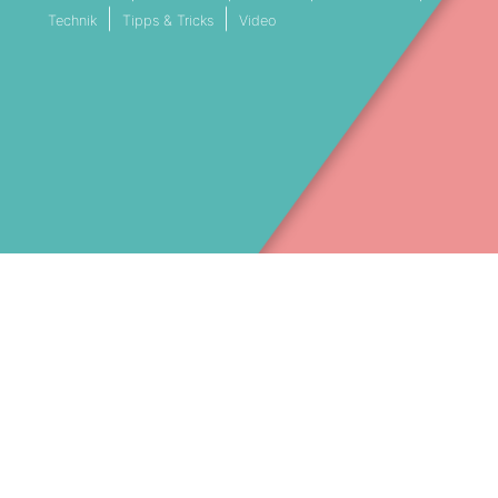
Technik
Tipps & Tricks
Video
VESTREAMING SERVICE MÜNCHEN
LIVESTREAM DIENSTLEISTER BAY
Facebook
089 41 41 453 30
(c) 2025 – Stream Filmproduktion