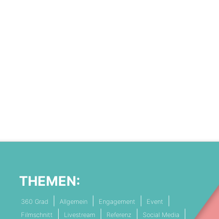
THEMEN:
360 Grad
Allgemein
Engagement
Event
Filmschnitt
Livestream
Referenz
Social Media