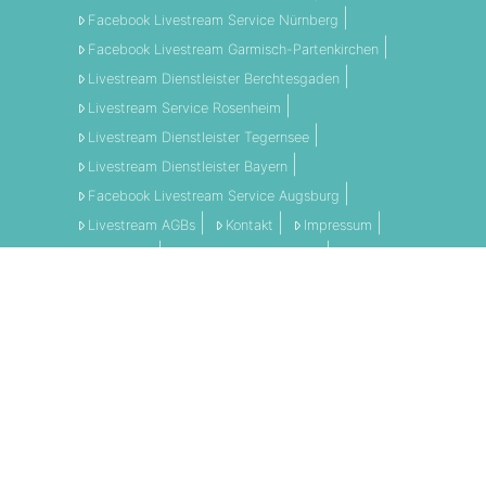
Facebook Livestream Service Nürnberg
Facebook Livestream Garmisch-Partenkirchen
Livestream Dienstleister Berchtesgaden
Livestream Service Rosenheim
Livestream Dienstleister Tegernsee
Livestream Dienstleister Bayern
Facebook Livestream Service Augsburg
Livestream AGBs
Kontakt
Impressum
Disclaimer
Datenschutzerklärung
AGBs
LI