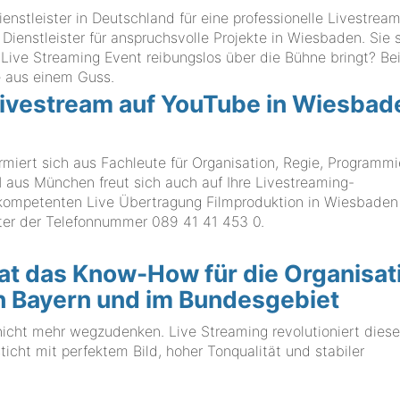
stleister in Deutschland für eine professionelle Livestrea
 Dienstleister für anspruchsvolle Projekte in Wiesbaden. Sie
r Live Streaming Event reibungslos über die Bühne bringt? Be
aus einem Guss.
 Livestream auf YouTube in Wiesbad
rt sich aus Fachleute für Organisation, Regie, Programmi
us München freut sich auch auf Ihre Livestreaming-
r kompetenten Live Übertragung Filmproduktion in Wiesbaden
unter der Telefonnummer
089 41 41 453 0
.
das Know-How für die Organisat
n Bayern und im Bundesgebiet
nicht mehr wegzudenken. Live Streaming revolutioniert dies
ticht mit perfektem Bild, hoher Tonqualität und stabiler