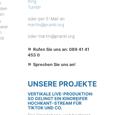
Xing
u
Tumblr
nden
en.
oder per E-Mail an
u
martin@prankl.org
serer
n
oder martin@prankl.org
nd
Rufen Sie uns an: 089 41 41
453 0
Sprechen Sie uns an!
UNSERE PROJEKTE
VERTIKALE LIVE-PRODUKTION:
SO GELINGT EIN KINOREIFER
HOCHKANT-STREAM FÜR
TIKTOK UND CO.