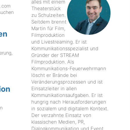
alles mit einem
m.com
Theaterstück
 suchen
zu Schulzeiten.
i
Seitdem brennt
Martin für Film,
en
Filmproduktion
und Livestreaming. Er ist
Kommunikationsspezialist und
erung,
Gründer der STREAM
Filmproduktion. Als
Kommunikations-Feuerwehrmann
löscht er Brände bei
Veränderungsprozessen und ist
ion
Einsatzleiter in allen
Kommunikationsaufgaben. Er ist
hungrig nach Herausforderungen
en
in sozialem und digitalem Kontext.
Der verzahnte Einsatz von
klassischen Medien, PR,
Dialogkommunikation und Event