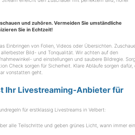
r Stream erreicht den Zuschauer mit perfektem Bild, hoher
 zuschauen und zuhören. Vermeiden Sie umständliche
ieren Sie in Echtzeit!
t das Einbringen von Folien, Videos oder Übersichten. Zuschau
 allerbester Bild- und Tonqualität. Wir achten auf den
ahmewinkel- und einstellungen und saubere Bildregie. Sorg
ion Check sorgen für Sicherheit. Klare Abläufe sorgen dafür,
bar vonstatten geht.
Ihr Livestreaming-Anbieter für
egeln für erstklassig Livestreams in Velbert:
er alle Teilschritte und geben grünes Licht, wann immer ein
.