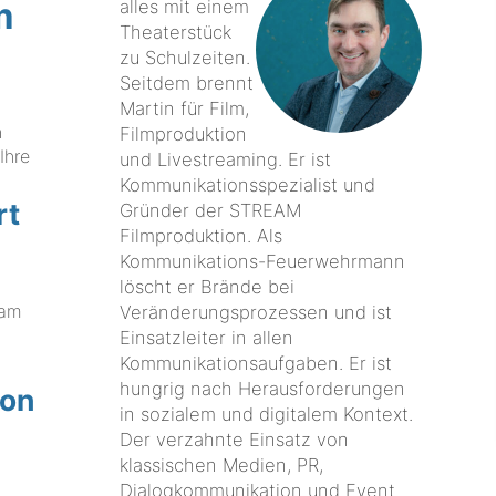
m
alles mit einem
Theaterstück
zu Schulzeiten.
Seitdem brennt
Martin für Film,
n
Filmproduktion
Ihre
und Livestreaming. Er ist
Kommunikationsspezialist und
rt
Gründer der STREAM
Filmproduktion. Als
Kommunikations-Feuerwehrmann
löscht er Brände bei
eam
Veränderungsprozessen und ist
Einsatzleiter in allen
Kommunikationsaufgaben. Er ist
hungrig nach Herausforderungen
von
in sozialem und digitalem Kontext.
Der verzahnte Einsatz von
klassischen Medien, PR,
Dialogkommunikation und Event