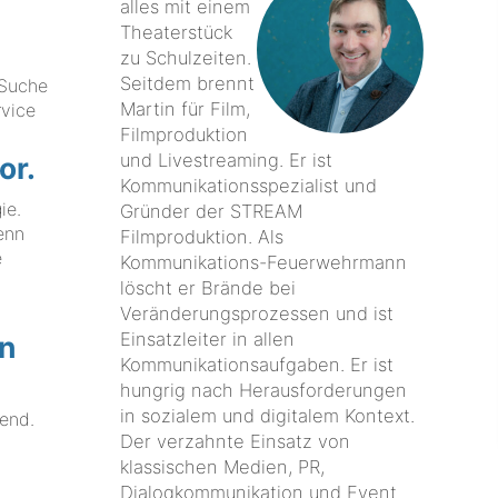
alles mit einem
Theaterstück
zu Schulzeiten.
Seitdem brennt
 Suche
Martin für Film,
rvice
Filmproduktion
und Livestreaming. Er ist
or.
Kommunikationsspezialist und
ie.
Gründer der STREAM
enn
Filmproduktion. Als
e
Kommunikations-Feuerwehrmann
löscht er Brände bei
Veränderungsprozessen und ist
Einsatzleiter in allen
on
Kommunikationsaufgaben. Er ist
hungrig nach Herausforderungen
in sozialem und digitalem Kontext.
rend.
Der verzahnte Einsatz von
klassischen Medien, PR,
Dialogkommunikation und Event