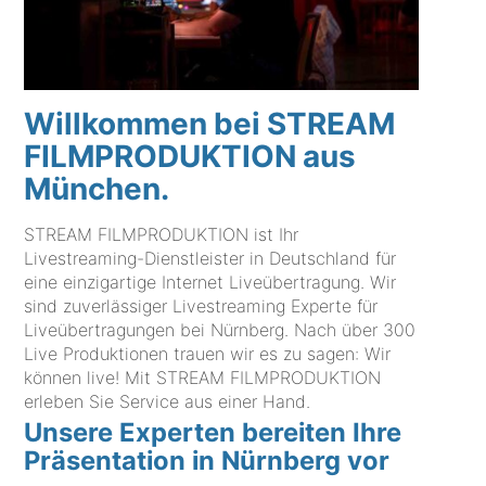
Willkommen bei STREAM
FILMPRODUKTION aus
München.
STREAM FILMPRODUKTION ist Ihr
Livestreaming-Dienstleister in Deutschland für
eine einzigartige Internet Liveübertragung. Wir
sind zuverlässiger Livestreaming Experte für
Liveübertragungen bei Nürnberg. Nach über 300
Live Produktionen trauen wir es zu sagen: Wir
können live! Mit STREAM FILMPRODUKTION
erleben Sie Service aus einer Hand.
Unsere Experten bereiten Ihre
Präsentation in Nürnberg vor