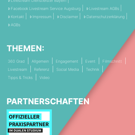
Livestream Dienstleister Bayern
Facebook Livestream Service Augsburg
Livestream AGBs
Kontakt
Impressum
Disclaimer
Datenschutzerklärung
AGBs
THEMEN:
360 Grad
Allgemein
Engagement
Event
Filmschnitt
Livestream
Referenz
Social Media
Technik
Tipps & Tricks
Video
PARTNERSCHAFTEN