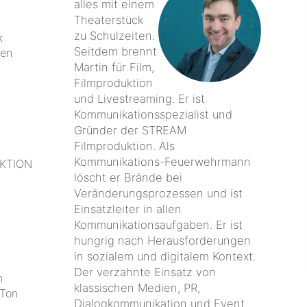
alles mit einem
Theaterstück
zu Schulzeiten.
k
Seitdem brennt
ten
Martin für Film,
Filmproduktion
und Livestreaming. Er ist
Kommunikationsspezialist und
Gründer der STREAM
Filmproduktion. Als
Kommunikations-Feuerwehrmann
UKTION
löscht er Brände bei
Veränderungsprozessen und ist
Einsatzleiter in allen
Kommunikationsaufgaben. Er ist
hungrig nach Herausforderungen
in sozialem und digitalem Kontext.
Der verzahnte Einsatz von
n
klassischen Medien, PR,
 Ton
Dialogkommunikation und Event