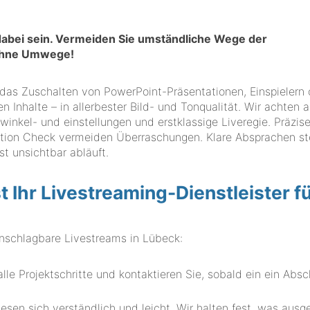
t dabei sein. Vermeiden Sie umständliche Wege der
 ohne Umwege!
 das Zuschalten von PowerPoint-Präsentationen, Einspielern 
en Inhalte – in allerbester Bild- und Tonqualität. Wir achten a
kel- und einstellungen und erstklassige Liveregie. Präzis
ation Check vermeiden Überraschungen. Klare Absprachen st
st unsichtbar abläuft.
hr Livestreaming-Dienstleister f
schlagbare Livestreams in Lübeck:
le Projektschritte und kontaktieren Sie, sobald ein ein Absch
esen sich verständlich und leicht. Wir halten fest, was ausg