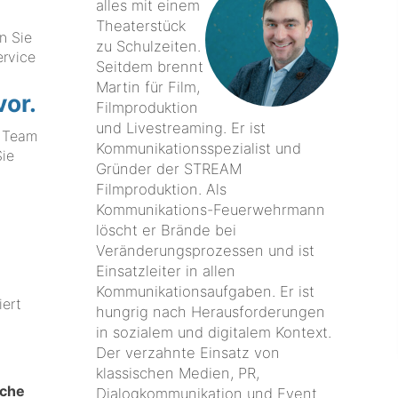
alles mit einem
Theaterstück
n Sie
zu Schulzeiten.
ervice
Seitdem brennt
Martin für Film,
vor.
Filmproduktion
und Livestreaming. Er ist
s Team
Kommunikationsspezialist und
ie
Gründer der STREAM
Filmproduktion. Als
Kommunikations-Feuerwehrmann
löscht er Brände bei
Veränderungsprozessen und ist
Einsatzleiter in allen
Kommunikationsaufgaben. Er ist
iert
hungrig nach Herausforderungen
in sozialem und digitalem Kontext.
Der verzahnte Einsatz von
klassischen Medien, PR,
iche
Dialogkommunikation und Event