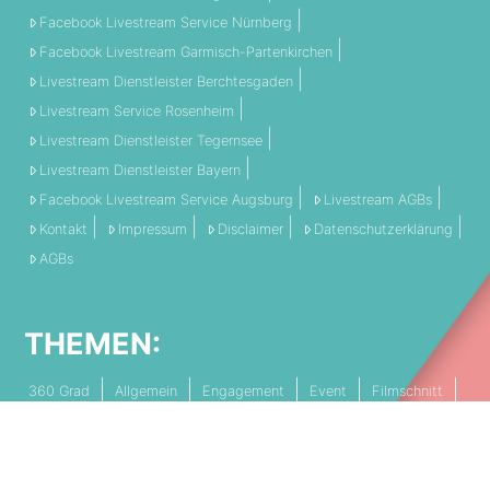
Facebook Livestream Service Nürnberg
Facebook Livestream Garmisch-Partenkirchen
Livestream Dienstleister Berchtesgaden
Livestream Service Rosenheim
Livestream Dienstleister Tegernsee
Livestream Dienstleister Bayern
Facebook Livestream Service Augsburg
Livestream AGBs
Kontakt
Impressum
Disclaimer
Datenschutzerklärung
AGBs
THEMEN:
360 Grad
Allgemein
Engagement
Event
Filmschnitt
Livestream
Referenz
Social Media
Technik
Tipps & Tricks
Video