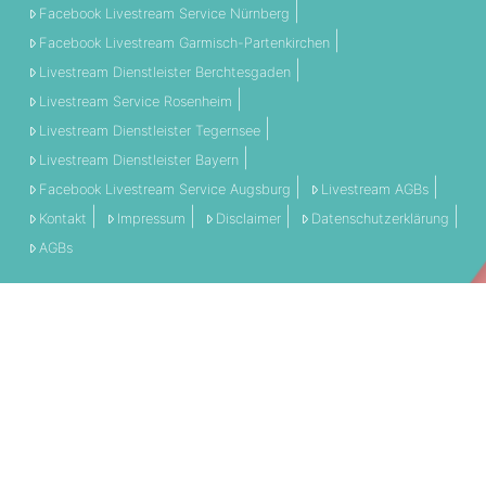
Facebook Livestream Service Nürnberg
Facebook Livestream Garmisch-Partenkirchen
Livestream Dienstleister Berchtesgaden
Livestream Service Rosenheim
Livestream Dienstleister Tegernsee
Livestream Dienstleister Bayern
Facebook Livestream Service Augsburg
Livestream AGBs
Kontakt
Impressum
Disclaimer
Datenschutzerklärung
AGBs
THEMEN:
360 Grad
Allgemein
Engagement
Event
Filmschnitt
Livestream
Referenz
Social Media
Technik
Tipps & Tricks
Video