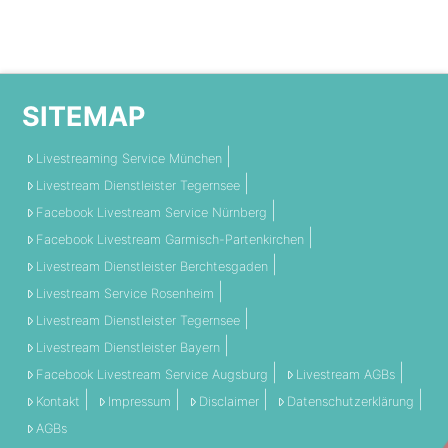
SITEMAP
Livestreaming Service München
Livestream Dienstleister Tegernsee
Facebook Livestream Service Nürnberg
Facebook Livestream Garmisch-Partenkirchen
Livestream Dienstleister Berchtesgaden
Livestream Service Rosenheim
Livestream Dienstleister Tegernsee
Livestream Dienstleister Bayern
Facebook Livestream Service Augsburg
Livestream AGBs
Kontakt
Impressum
Disclaimer
Datenschutzerklärung
AGBs