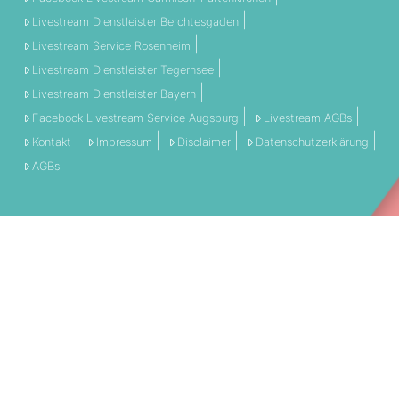
Livestream Dienstleister Berchtesgaden
Livestream Service Rosenheim
Livestream Dienstleister Tegernsee
Livestream Dienstleister Bayern
Facebook Livestream Service Augsburg
Livestream AGBs
Kontakt
Impressum
Disclaimer
Datenschutzerklärung
AGBs
THEMEN:
360 Grad
Allgemein
Engagement
Event
Filmschnitt
Livestream
Referenz
Social Media
Technik
Tipps & Tricks
Video
PARTNERSCHAFTEN