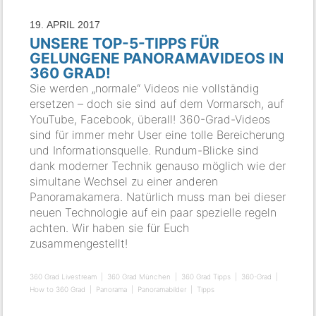
19. APRIL 2017
UNSERE TOP-5-TIPPS FÜR
GELUNGENE PANORAMAVIDEOS IN
360 GRAD!
Sie werden „normale“ Videos nie vollständig
ersetzen – doch sie sind auf dem Vormarsch, auf
YouTube, Facebook, überall! 360-Grad-Videos
sind für immer mehr User eine tolle Bereicherung
und Informationsquelle. Rundum-Blicke sind
dank moderner Technik genauso möglich wie der
simultane Wechsel zu einer anderen
Panoramakamera. Natürlich muss man bei dieser
neuen Technologie auf ein paar spezielle regeln
achten. Wir haben sie für Euch
zusammengestellt!
360 Grad Livestream
360 Grad München
360 Grad Tipps
360-Grad
How to 360 Grad
Panorama
Panoramabilder
Tipps