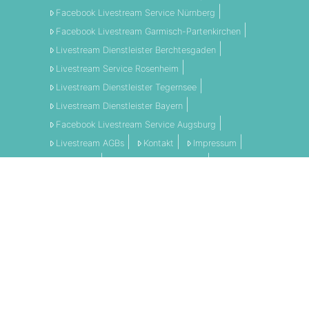
Facebook Livestream Service Nürnberg
Facebook Livestream Garmisch-Partenkirchen
Livestream Dienstleister Berchtesgaden
Livestream Service Rosenheim
Livestream Dienstleister Tegernsee
Livestream Dienstleister Bayern
Facebook Livestream Service Augsburg
Livestream AGBs
Kontakt
Impressum
Disclaimer
Datenschutzerklärung
AGBs
LI