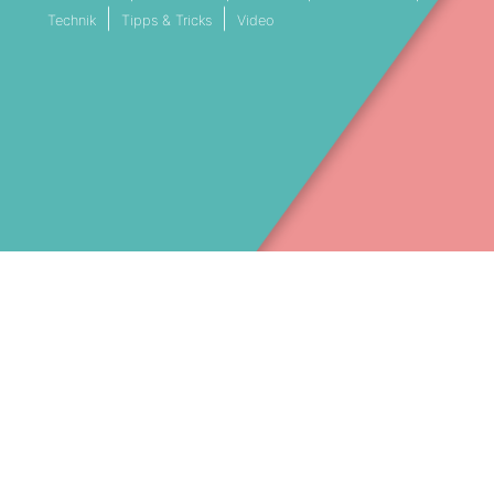
Technik
Tipps & Tricks
Video
VESTREAMING SERVICE MÜNCHEN
LIVESTREAM DIENSTLEISTER BAY
Facebook
089 41 41 453 30
(c) 2025 – Stream Filmproduktion