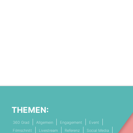
THEMEN:
360 Grad
Allgemein
Engagement
Event
Filmschnitt
Livestream
Referenz
Social Media