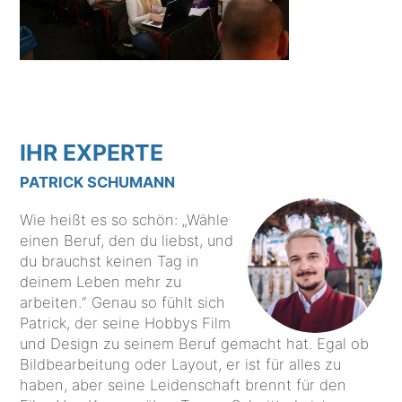
IHR EXPERTE
PATRICK SCHUMANN
Wie heißt es so schön: „Wähle
einen Beruf, den du liebst, und
du brauchst keinen Tag in
deinem Leben mehr zu
arbeiten.“ Genau so fühlt sich
Patrick, der seine Hobbys Film
und Design zu seinem Beruf gemacht hat. Egal ob
Bildbearbeitung oder Layout, er ist für alles zu
haben, aber seine Leidenschaft brennt für den