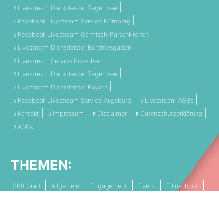
Livestream Dienstleister Tegernsee
Facebook Livestream Service Nürnberg
Facebook Livestream Garmisch-Partenkirchen
Livestream Dienstleister Berchtesgaden
Livestream Service Rosenheim
Livestream Dienstleister Tegernsee
Livestream Dienstleister Bayern
Facebook Livestream Service Augsburg
Livestream AGBs
Kontakt
Impressum
Disclaimer
Datenschutzerklärung
AGBs
THEMEN:
360 Grad
Allgemein
Engagement
Event
Filmschnitt
Livestream
Referenz
Social Media
Technik
Tipps & Tricks
Video