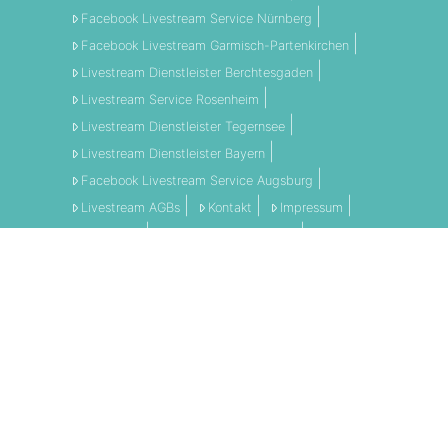
Facebook Livestream Service Nürnberg
Facebook Livestream Garmisch-Partenkirchen
Livestream Dienstleister Berchtesgaden
Livestream Service Rosenheim
Livestream Dienstleister Tegernsee
Livestream Dienstleister Bayern
Facebook Livestream Service Augsburg
Livestream AGBs
Kontakt
Impressum
Disclaimer
Datenschutzerklärung
AGBs
LI