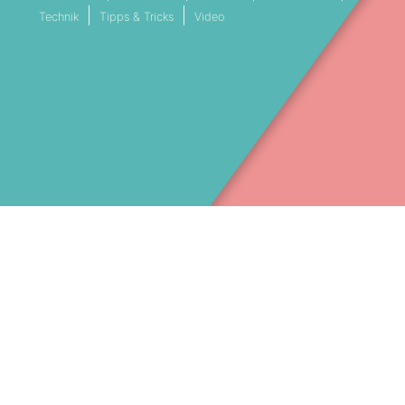
Technik
Tipps & Tricks
Video
VESTREAMING SERVICE MÜNCHEN
LIVESTREAM DIENSTLEISTER BAY
Facebook
089 41 41 453 30
(c) 2025 – Stream Filmproduktion