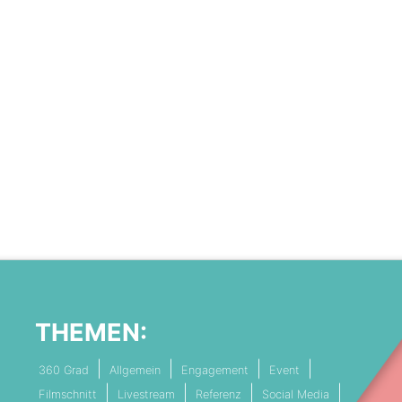
THEMEN:
360 Grad
Allgemein
Engagement
Event
Filmschnitt
Livestream
Referenz
Social Media