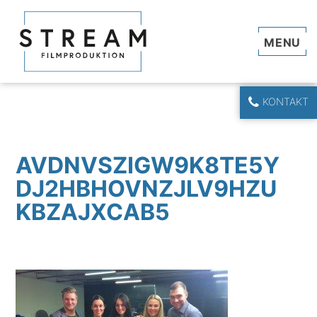
Navi
KONTAKT
AVDNVSZIGW9K8TE5Y
DJ2HBHOVNZJLV9HZU
KBZAJXCAB5