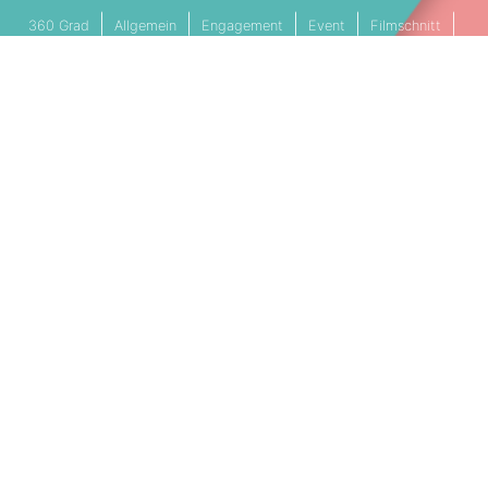
360 Grad
Allgemein
Engagement
Event
Filmschnitt
Livestream
Referenz
Social Media
Technik
Tipps & Tricks
Video
PARTNERSCHAFTEN
Cookie Einstellungen