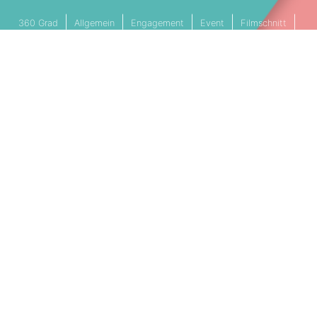
360 Grad
Allgemein
Engagement
Event
Filmschnitt
Livestream
Referenz
Social Media
Technik
Tipps & Tricks
Video
PARTNERSCHAFTEN
Cookie Einstellungen